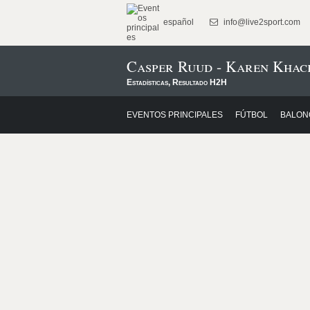
español
info@live2sport.com
Casper Ruud - Karen Khac
Estadísticas, Resultado H2H
EVENTOS PRINCIPALES
FÚTBOL
BALON