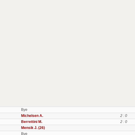
Bye
Michelsen A.
2 : 0
Berrettini M.
2 : 0
Mensik J. (26)
Bye