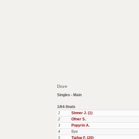
Draw
Singles - Main
1/64-finals
1
Sinner J. (1)
2
Ofner S.
3
Popyrin A.
4
Bye
5
Tiafoe F. (20)