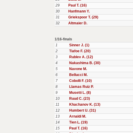
29
Paul T. (16)
30
Hanfmann Y.
31
Griekspoor T. (29)
32
Altmaier D.
1/16-finals
1
Sinner J. (1)
2
Tiafoe F. (20)
3
Rublev A. (12)
4
Nakashima B. (30)
5
Navone M.
6
Bellucci M.
7
Cobolli F. (10)
8
Llamas Ruiz P.
9
Musetti L. (8)
10
Ruud C. (23)
11
Khachanov K. (13)
12
Humbert U. (31)
13
Arnaldi M.
14
Tien L. (19)
15
Paul T. (16)