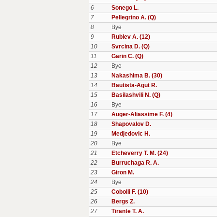
6
Sonego L.
7
Pellegrino A. (Q)
8
Bye
9
Rublev A. (12)
10
Svrcina D. (Q)
11
Garin C. (Q)
12
Bye
13
Nakashima B. (30)
14
Bautista-Agut R.
15
Basilashvili N. (Q)
16
Bye
17
Auger-Aliassime F. (4)
18
Shapovalov D.
19
Medjedovic H.
20
Bye
21
Etcheverry T. M. (24)
22
Burruchaga R. A.
23
Giron M.
24
Bye
25
Cobolli F. (10)
26
Bergs Z.
27
Tirante T. A.