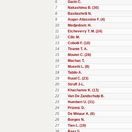
6
Garin C.
7
Nakashima B. (30)
8
Basilashvili N.
9
Auger-Aliassime F. (4)
10
Medjedovic H.
11
Etcheverry T. M. (24)
12
Cilic M.
13
Cobolli F. (10)
14
Tirante T. A.
15
Moutet C. (28)
16
Machac T.
17
Musetti L. (8)
18
Tabilo A.
19
Ruud C. (23)
20
Struff J-L.
21
Khachanov K. (13)
22
Van De Zandschulp B.
23
Humbert U. (31)
24
Prizmic D.
25
De Minaur A. (6)
26
Borges N.
27
Tien L. (19)
28
Baez S.