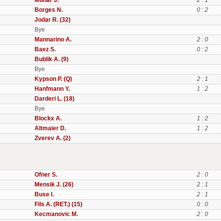
Munar J.
2 : 1
Borges N.
0 : 2
Jodar R. (32)
Bye
Mannarino A.
2 : 0
Baez S.
0 : 2
Bublik A. (9)
Bye
Kypson P. (Q)
2 : 1
Hanfmann Y.
1 : 2
Darderi L. (18)
Bye
Blockx A.
1 : 2
Altmaier D.
1 : 2
Zverev A. (2)
Ofner S.
2 : 0
Mensik J. (26)
2 : 1
Buse I.
2 : 1
Fils A. (RET.) (15)
0 : 0
Kecmanovic M.
2 : 0