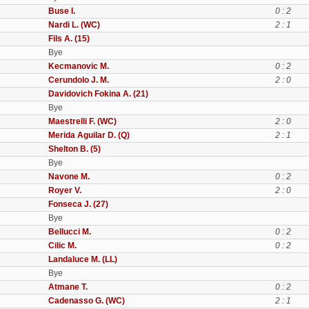
Buse I.
0 : 2
Nardi L. (WC)
2 : 1
Fils A. (15)
Bye
Kecmanovic M.
0 : 2
Cerundolo J. M.
2 : 0
Davidovich Fokina A. (21)
Bye
Maestrelli F. (WC)
2 : 0
Merida Aguilar D. (Q)
2 : 1
Shelton B. (5)
Bye
Navone M.
0 : 2
Royer V.
2 : 0
Fonseca J. (27)
Bye
Bellucci M.
0 : 2
Cilic M.
0 : 2
Landaluce M. (LL)
Bye
Atmane T.
0 : 2
Cadenasso G. (WC)
2 : 1