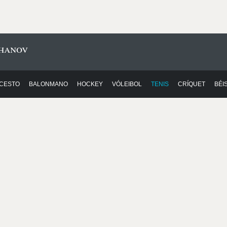
hanov
CESTO
BALONMANO
HOCKEY
VÓLEIBOL
TENIS
CRÍQUET
BÉI