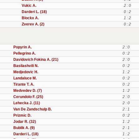
Vukic A.
2 : 0
Darderi L. (18)
0 : 2
Blockx A.
1 : 2
Zverev A. (2)
0 : 2
Popyrin A.
2 : 0
Pellegrino A.
0 : 2
Davidovich Fokina A. (21)
2 : 0
Basilashvili N.
0 : 2
Medjedovic H.
1 : 2
Landaluce M.
0 : 2
Tirante T. A.
0 : 2
Medvedev D. (7)
1 : 2
Cerundolo F. (25)
2 : 0
Lehecka J. (11)
2 : 0
Van De Zandschulp B.
2 : 1
Prizmic D.
0 : 2
Jodar R. (32)
1 : 2
Bublik A. (9)
2 : 1
Darderi L. (18)
1 : 2