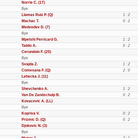
Norrie C. (17)
Bye
Llamas Ruiz P. (Q)
1 : 2
Machac T.
0 : 2
Medvedev D. (7)
Bye
Mpetshi Perricard G.
1 : 2
Tabilo A.
0 : 2
Cerundolo F. (25)
Bye
Svajda Z.
1 : 2
Comesana F. (Q)
2 : 0
Lehecka J. (11)
Bye
Shevchenko A.
1 : 2
Van De Zandschulp B.
0 : 2
Kovacevic A. (LL)
Bye
Kopriva V.
0 : 2
Prizmic D. (Q)
0 : 2
Djokovic N. (3)
Bye