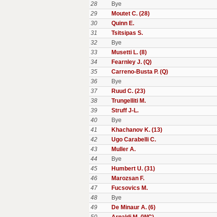
28
Bye
29
Moutet C. (28)
30
Quinn E.
31
Tsitsipas S.
32
Bye
33
Musetti L. (8)
34
Fearnley J. (Q)
35
Carreno-Busta P. (Q)
36
Bye
37
Ruud C. (23)
38
Trungelliti M.
39
Struff J-L.
40
Bye
41
Khachanov K. (13)
42
Ugo Carabelli C.
43
Muller A.
44
Bye
45
Humbert U. (31)
46
Marozsan F.
47
Fucsovics M.
48
Bye
49
De Minaur A. (6)