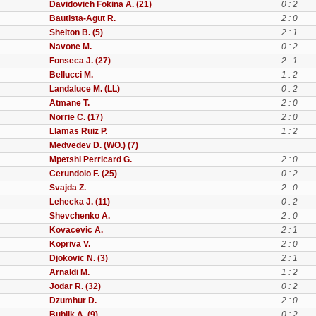
Davidovich Fokina A. (21)
0 : 2
Bautista-Agut R.
2 : 0
Shelton B. (5)
2 : 1
Navone M.
0 : 2
Fonseca J. (27)
2 : 1
Bellucci M.
1 : 2
Landaluce M. (LL)
0 : 2
Atmane T.
2 : 0
Norrie C. (17)
2 : 0
Llamas Ruiz P.
1 : 2
Medvedev D. (WO.) (7)
Mpetshi Perricard G.
2 : 0
Cerundolo F. (25)
0 : 2
Svajda Z.
2 : 0
Lehecka J. (11)
0 : 2
Shevchenko A.
2 : 0
Kovacevic A.
2 : 1
Kopriva V.
2 : 0
Djokovic N. (3)
2 : 1
Arnaldi M.
1 : 2
Jodar R. (32)
0 : 2
Dzumhur D.
2 : 0
Bublik A. (9)
0 : 2