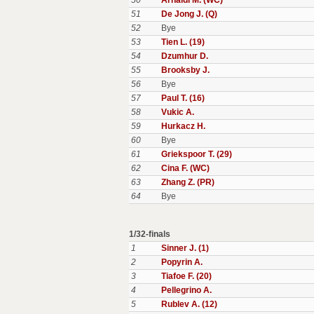
50
Arnaldi M. (WC)
51
De Jong J. (Q)
52
Bye
53
Tien L. (19)
54
Dzumhur D.
55
Brooksby J.
56
Bye
57
Paul T. (16)
58
Vukic A.
59
Hurkacz H.
60
Bye
61
Griekspoor T. (29)
62
Cina F. (WC)
63
Zhang Z. (PR)
64
Bye
1/32-finals
1
Sinner J. (1)
2
Popyrin A.
3
Tiafoe F. (20)
4
Pellegrino A.
5
Rublev A. (12)