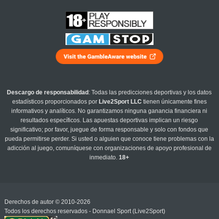
Descargo de responsabilidad
: Todas las predicciones deportivas y los datos
estadísticos proporcionados por
Live2Sport LLC
tienen únicamente fines
informativos y analíticos. No garantizamos ninguna ganancia financiera ni
resultados específicos. Las apuestas deportivas implican un riesgo
significativo; por favor, juegue de forma responsable y solo con fondos que
pueda permitirse perder. Si usted o alguien que conoce tiene problemas con la
adicción al juego, comuníquese con organizaciones de apoyo profesional de
inmediato.
18+
Derechos de autor © 2010-2026
Todos los derechos reservados - Donnael Sport (Live2Sport)