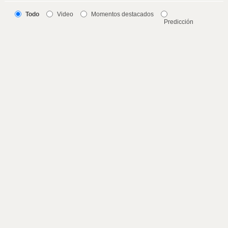
Todo
Video
Momentos destacados
Predicción