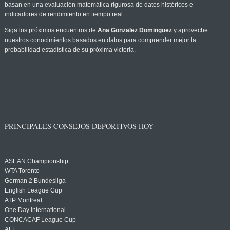
basan en una evaluación matemática rigurosa de datos históricos e
indicadores de rendimiento en tiempo real.
Siga los próximos encuentros de
Ana Gonzalez Dominguez
y aproveche
nuestros conocimientos basados en datos para comprender mejor la
probabilidad estadística de su próxima victoria.
PRINCIPALES CONSEJOS DEPORTIVOS HOY
ASEAN Championship
WTA Toronto
German 2 Bundesliga
English League Cup
ATP Montreal
One Day International
CONCACAF League Cup
AFL