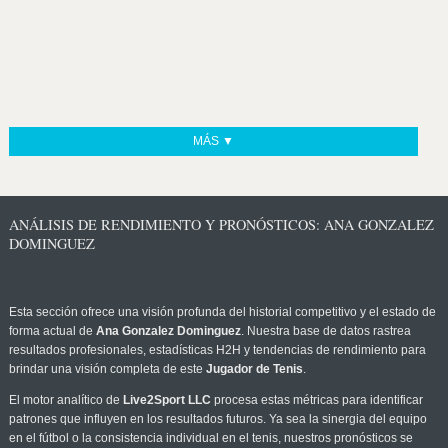
MÁS ▼
ANÁLISIS DE RENDIMIENTO Y PRONÓSTICOS: ANA GONZALEZ
DOMINGUEZ
Esta sección ofrece una visión profunda del historial competitivo y el estado de
forma actual de
Ana Gonzalez Dominguez
. Nuestra base de datos rastrea
resultados profesionales, estadísticas H2H y tendencias de rendimiento para
brindar una visión completa de este
Jugador de Tenis
.
El motor analítico de
Live2Sport LLC
procesa estas métricas para identificar
patrones que influyen en los resultados futuros. Ya sea la sinergia del equipo
en el fútbol o la consistencia individual en el tenis, nuestros pronósticos se