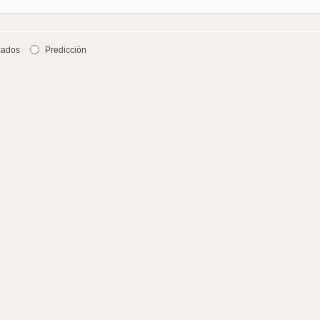
cados
Predicción