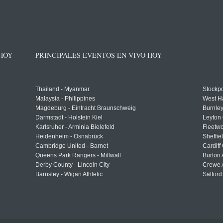
 HOY
PRINCIPALES EVENTOS EN VIVO HOY
Thailand - Myanmar
Stockpo
Malaysia - Philippines
West H
Magdeburg - Eintracht Braunschweig
Burnley
Darmstadt - Holstein Kiel
Leyton 
Karlsruher - Arminia Bielefeld
Fleetwo
Heidenheim - Osnabrück
Sheffi
Cambridge United - Barnet
Cardiff
Queens Park Rangers - Millwall
Burton 
Derby County - Lincoln City
Crewe A
Barnsley - Wigan Athletic
Salford