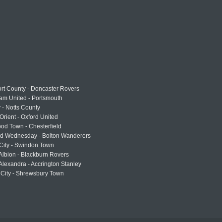
rt County - Doncaster Rovers
am United - Portsmouth
 - Notts County
Orient - Oxford United
od Town - Chesterfield
eld Wednesday - Bolton Wanderers
 City - Swindon Town
Albion - Blackburn Rovers
lexandra - Accrington Stanley
 City - Shrewsbury Town