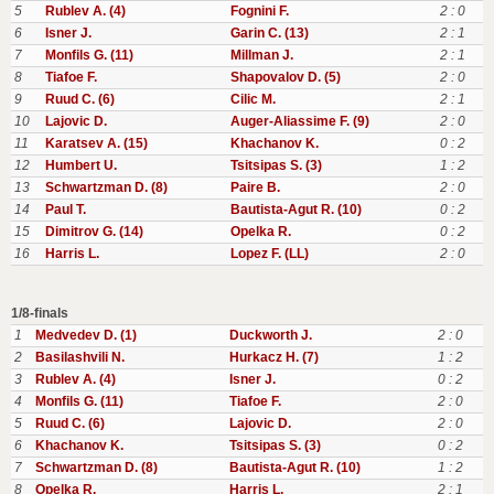
5
Rublev A. (4)
Fognini F.
2 : 0
6
Isner J.
Garin C. (13)
2 : 1
7
Monfils G. (11)
Millman J.
2 : 1
8
Tiafoe F.
Shapovalov D. (5)
2 : 0
9
Ruud C. (6)
Cilic M.
2 : 1
10
Lajovic D.
Auger-Aliassime F. (9)
2 : 0
11
Karatsev A. (15)
Khachanov K.
0 : 2
12
Humbert U.
Tsitsipas S. (3)
1 : 2
13
Schwartzman D. (8)
Paire B.
2 : 0
14
Paul T.
Bautista-Agut R. (10)
0 : 2
15
Dimitrov G. (14)
Opelka R.
0 : 2
16
Harris L.
Lopez F. (LL)
2 : 0
1/8-finals
1
Medvedev D. (1)
Duckworth J.
2 : 0
2
Basilashvili N.
Hurkacz H. (7)
1 : 2
3
Rublev A. (4)
Isner J.
0 : 2
4
Monfils G. (11)
Tiafoe F.
2 : 0
5
Ruud C. (6)
Lajovic D.
2 : 0
6
Khachanov K.
Tsitsipas S. (3)
0 : 2
7
Schwartzman D. (8)
Bautista-Agut R. (10)
1 : 2
8
Opelka R.
Harris L.
2 : 1