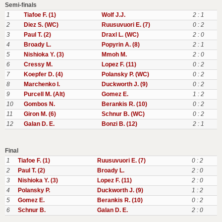
Semi-finals
1
Tiafoe F. (1)
Wolf J.J.
2 : 1
2
Diez S. (WC)
Ruusuvuori E. (7)
0 : 2
3
Paul T. (2)
Draxl L. (WC)
2 : 0
4
Broady L.
Popyrin A. (8)
2 : 1
5
Nishioka Y. (3)
Mmoh M.
2 : 0
6
Cressy M.
Lopez F. (11)
0 : 2
7
Koepfer D. (4)
Polansky P. (WC)
0 : 2
8
Marchenko I.
Duckworth J. (9)
0 : 2
9
Purcell M. (Alt)
Gomez E.
1 : 2
10
Gombos N.
Berankis R. (10)
0 : 2
11
Giron M. (6)
Schnur B. (WC)
0 : 2
12
Galan D. E.
Bonzi B. (12)
2 : 1
Final
1
Tiafoe F. (1)
Ruusuvuori E. (7)
0 : 2
2
Paul T. (2)
Broady L.
2 : 0
3
Nishioka Y. (3)
Lopez F. (11)
2 : 0
4
Polansky P.
Duckworth J. (9)
1 : 2
5
Gomez E.
Berankis R. (10)
0 : 2
6
Schnur B.
Galan D. E.
2 : 0