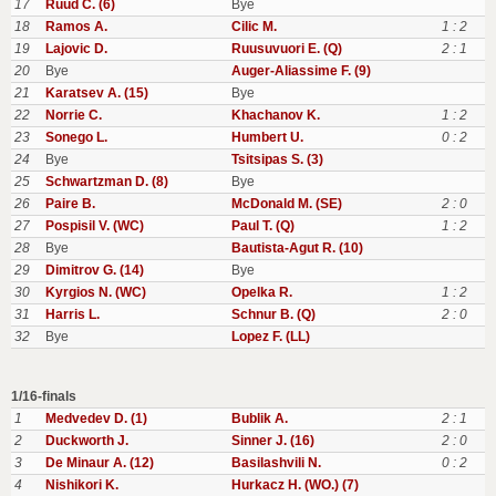
17
Ruud C. (6)
Bye
18
Ramos A.
Cilic M.
1 : 2
19
Lajovic D.
Ruusuvuori E. (Q)
2 : 1
20
Bye
Auger-Aliassime F. (9)
21
Karatsev A. (15)
Bye
22
Norrie C.
Khachanov K.
1 : 2
23
Sonego L.
Humbert U.
0 : 2
24
Bye
Tsitsipas S. (3)
25
Schwartzman D. (8)
Bye
26
Paire B.
McDonald M. (SE)
2 : 0
27
Pospisil V. (WC)
Paul T. (Q)
1 : 2
28
Bye
Bautista-Agut R. (10)
29
Dimitrov G. (14)
Bye
30
Kyrgios N. (WC)
Opelka R.
1 : 2
31
Harris L.
Schnur B. (Q)
2 : 0
32
Bye
Lopez F. (LL)
1/16-finals
1
Medvedev D. (1)
Bublik A.
2 : 1
2
Duckworth J.
Sinner J. (16)
2 : 0
3
De Minaur A. (12)
Basilashvili N.
0 : 2
4
Nishikori K.
Hurkacz H. (WO.) (7)