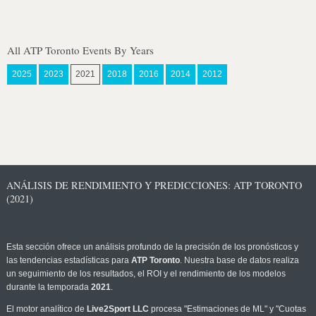
All ATP Toronto Events By Years
2025
2023
2021
2018
2016
2014
2012
ANÁLISIS DE RENDIMIENTO Y PREDICCIONES: ATP TORONTO
(2021)
Esta sección ofrece un análisis profundo de la precisión de los pronósticos y
las tendencias estadísticas para
ATP Toronto
. Nuestra base de datos realiza
un seguimiento de los resultados, el ROI y el rendimiento de los modelos
durante la temporada
2021
.
El motor analítico de
Live2Sport LLC
procesa "Estimaciones de ML" y "Cuotas