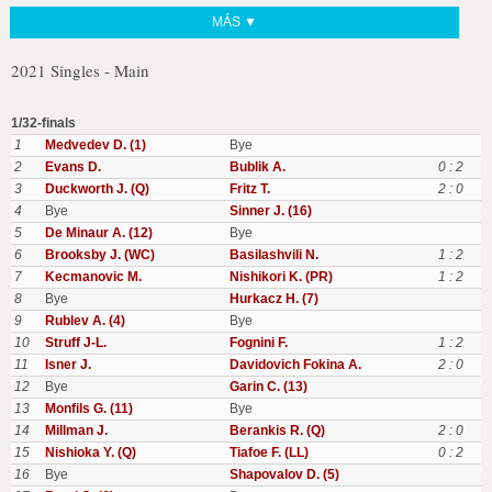
MÁS ▼
2021 Singles - Main
1/32-finals
1
Medvedev D. (1)
Bye
2
Evans D.
Bublik A.
0 : 2
3
Duckworth J. (Q)
Fritz T.
2 : 0
4
Bye
Sinner J. (16)
5
De Minaur A. (12)
Bye
6
Brooksby J. (WC)
Basilashvili N.
1 : 2
7
Kecmanovic M.
Nishikori K. (PR)
1 : 2
8
Bye
Hurkacz H. (7)
9
Rublev A. (4)
Bye
10
Struff J-L.
Fognini F.
1 : 2
11
Isner J.
Davidovich Fokina A.
2 : 0
12
Bye
Garin C. (13)
13
Monfils G. (11)
Bye
14
Millman J.
Berankis R. (Q)
2 : 0
15
Nishioka Y. (Q)
Tiafoe F. (LL)
0 : 2
16
Bye
Shapovalov D. (5)