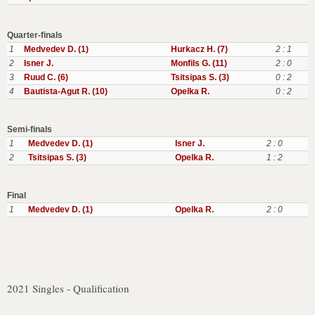
Quarter-finals
1
Medvedev D. (1)
Hurkacz H. (7)
2 : 1
2
Isner J.
Monfils G. (11)
2 : 0
3
Ruud C. (6)
Tsitsipas S. (3)
0 : 2
4
Bautista-Agut R. (10)
Opelka R.
0 : 2
Semi-finals
1
Medvedev D. (1)
Isner J.
2 : 0
2
Tsitsipas S. (3)
Opelka R.
1 : 2
Final
1
Medvedev D. (1)
Opelka R.
2 : 0
2021 Singles - Qualification