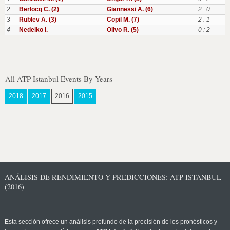
2
Berlocq C. (2)
Giannessi A. (6)
2 : 0
3
Rublev A. (3)
Copil M. (7)
2 : 1
4
Nedelko I.
Olivo R. (5)
0 : 2
All ATP Istanbul Events By Years
2018
2017
2016
2015
ANÁLISIS DE RENDIMIENTO Y PREDICCIONES: ATP ISTANBUL
(2016)
Esta sección ofrece un análisis profundo de la precisión de los pronósticos y