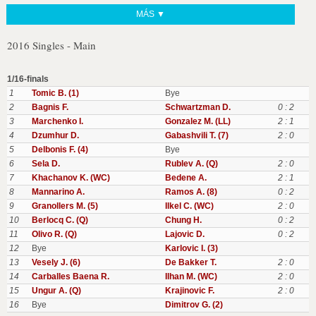
MÁS ▼
2016 Singles - Main
1/16-finals
1
Tomic B. (1)
Bye
2
Bagnis F.
Schwartzman D.
0 : 2
3
Marchenko I.
Gonzalez M. (LL)
2 : 1
4
Dzumhur D.
Gabashvili T. (7)
2 : 0
5
Delbonis F. (4)
Bye
6
Sela D.
Rublev A. (Q)
2 : 0
7
Khachanov K. (WC)
Bedene A.
2 : 1
8
Mannarino A.
Ramos A. (8)
0 : 2
9
Granollers M. (5)
Ilkel C. (WC)
2 : 0
10
Berlocq C. (Q)
Chung H.
0 : 2
11
Olivo R. (Q)
Lajovic D.
0 : 2
12
Bye
Karlovic I. (3)
13
Vesely J. (6)
De Bakker T.
2 : 0
14
Carballes Baena R.
Ilhan M. (WC)
2 : 0
15
Ungur A. (Q)
Krajinovic F.
2 : 0
16
Bye
Dimitrov G. (2)