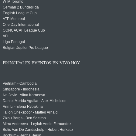
WTA Toronto
German 2 Bundesliga
English League Cup
ATP Montreal
One Day International
CONCACAF League Cup
AFL
Liga Portugal
Belgian Jupiler Pro League
PRINCIPALES EVENTOS EN VIVO HOY
Vietnam - Cambodia
Singapore - Indonesia
Iva Jovic - Alina Korneeva
Daniel Merida Aguilar - Alex Michelsen
Ann Li - Elena Rybakina
Tallon Griekspoor - Matteo Arnaldi
Zizou Bergs - Ben Shelton
Mirra Andreeva - Leylah Annie Fernandez
Botic Van De Zandschulp - Hubert Hurkacz
Bochum - Hertha Berlin