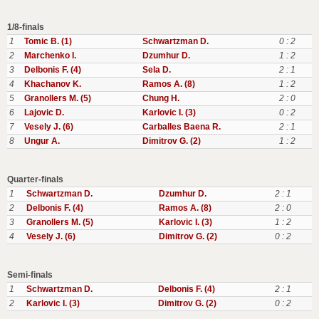
1/8-finals
1
Tomic B. (1)
Schwartzman D.
0 : 2
2
Marchenko I.
Dzumhur D.
1 : 2
3
Delbonis F. (4)
Sela D.
2 : 1
4
Khachanov K.
Ramos A. (8)
1 : 2
5
Granollers M. (5)
Chung H.
2 : 0
6
Lajovic D.
Karlovic I. (3)
0 : 2
7
Vesely J. (6)
Carballes Baena R.
2 : 1
8
Ungur A.
Dimitrov G. (2)
1 : 2
Quarter-finals
1
Schwartzman D.
Dzumhur D.
2 : 1
2
Delbonis F. (4)
Ramos A. (8)
2 : 0
3
Granollers M. (5)
Karlovic I. (3)
1 : 2
4
Vesely J. (6)
Dimitrov G. (2)
0 : 2
Semi-finals
1
Schwartzman D.
Delbonis F. (4)
2 : 1
2
Karlovic I. (3)
Dimitrov G. (2)
0 : 2