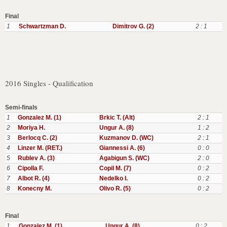
Final
1
Schwartzman D.
Dimitrov G. (2)
2 : 1
2016 Singles - Qualification
Semi-finals
1
Gonzalez M. (1)
Brkic T. (Alt)
2 : 1
2
Moriya H.
Ungur A. (8)
1 : 2
3
Berlocq C. (2)
Kuzmanov D. (WC)
2 : 1
4
Linzer M. (RET.)
Giannessi A. (6)
0 : 0
5
Rublev A. (3)
Agabigun S. (WC)
2 : 0
6
Cipolla F.
Copil M. (7)
0 : 2
7
Albot R. (4)
Nedelko I.
0 : 2
8
Konecny M.
Olivo R. (5)
0 : 2
Final
1
Gonzalez M. (1)
Ungur A. (8)
0 : 2