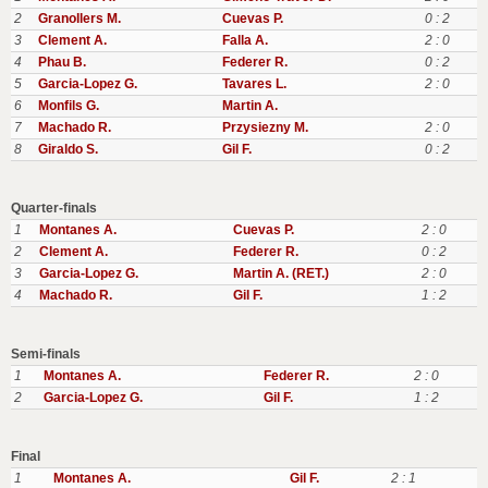
2
Granollers M.
Cuevas P.
0 : 2
3
Clement A.
Falla A.
2 : 0
4
Phau B.
Federer R.
0 : 2
5
Garcia-Lopez G.
Tavares L.
2 : 0
6
Monfils G.
Martin A.
7
Machado R.
Przysiezny M.
2 : 0
8
Giraldo S.
Gil F.
0 : 2
Quarter-finals
1
Montanes A.
Cuevas P.
2 : 0
2
Clement A.
Federer R.
0 : 2
3
Garcia-Lopez G.
Martin A. (RET.)
2 : 0
4
Machado R.
Gil F.
1 : 2
Semi-finals
1
Montanes A.
Federer R.
2 : 0
2
Garcia-Lopez G.
Gil F.
1 : 2
Final
1
Montanes A.
Gil F.
2 : 1