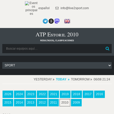
español
info@live2sport.com
ATP Estoril 2010
resultados, clasificaciones
YESTERDAY
TODAY
TOMORROW
06/08 21:24
2026
2024
2023
2022
2021
2019
2018
2017
2016
2015
2014
2013
2012
2011
2010
2009