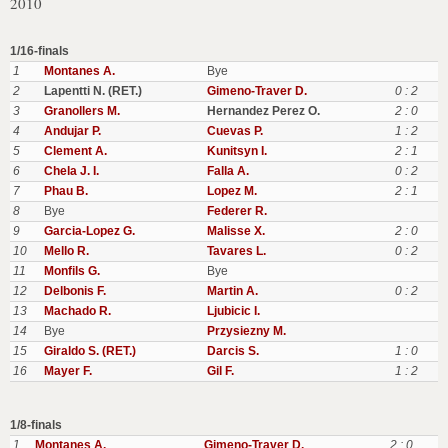
2010
1/16-finals
1
Montanes A.
Bye
2
Lapentti N. (RET.)
Gimeno-Traver D.
0 : 2
3
Granollers M.
Hernandez Perez O.
2 : 0
4
Andujar P.
Cuevas P.
1 : 2
5
Clement A.
Kunitsyn I.
2 : 1
6
Chela J. I.
Falla A.
0 : 2
7
Phau B.
Lopez M.
2 : 1
8
Bye
Federer R.
9
Garcia-Lopez G.
Malisse X.
2 : 0
10
Mello R.
Tavares L.
0 : 2
11
Monfils G.
Bye
12
Delbonis F.
Martin A.
0 : 2
13
Machado R.
Ljubicic I.
14
Bye
Przysiezny M.
15
Giraldo S. (RET.)
Darcis S.
1 : 0
16
Mayer F.
Gil F.
1 : 2
1/8-finals
1
Montanes A.
Gimeno-Traver D.
2 : 0