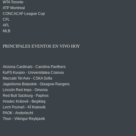
WTA Toronto
ATP Montreal
CONCACAF League Cup
CFL
AFL
MLB
PRINCIPALES EVENTOS EN VIVO HOY
Arizona Cardinals - Carolina Panthers
KuPS Kuopio - Universitatea Craiova
Maccabi Tel Aviv - CSKA Sofia
Jagiellonia Białystok - Glasgow Rangers
Lincoln Red Imps - Omonia
Red Bull Salzburg - Paphos
Hradec Králové - Beşiktaş
Lech Poznań - KÍ Klaksvík
PAOK - Anderlecht
Thun - Vikingur Reykjavik