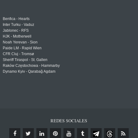
Benfica - Hearts
Inter Turku - Vaduz
Jablonec - RFS
HJK - Motherwell
Noah Yerevan - Sion
Paide LM - Rapid Wien
CFR Cluj - Tromsø
Sheriff Tiraspol - St. Gallen
Raków Częstochowa - Hammarby
Dynamo Kyiv - Qarabağ Agdam
REDES SOCIALES