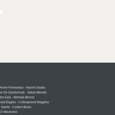
 Annie Fernandez - Naomi Osaka
an De Zandschulp - Jakub Mensik
ra Eala - Belinda Bencic
oast Eagles - Collingwood Magpies
a Saints - Carlton Blues
 KV Mechelen