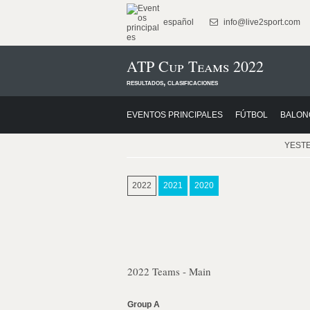
español
info@live2sport.com
ATP Cup Teams 2022
resultados, clasificaciones
EVENTOS PRINCIPALES
FÚTBOL
BALON
YEST
2022
2021
2020
2022 Teams - Main
Group A