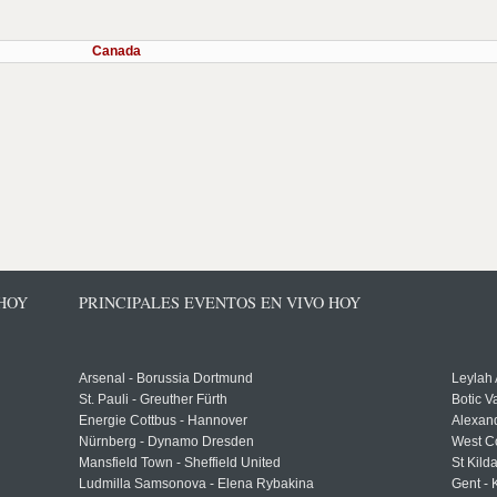
Canada
 HOY
PRINCIPALES EVENTOS EN VIVO HOY
Arsenal - Borussia Dortmund
Leylah
St. Pauli - Greuther Fürth
Botic V
Energie Cottbus - Hannover
Alexand
Nürnberg - Dynamo Dresden
West C
Mansfield Town - Sheffield United
St Kild
Ludmilla Samsonova - Elena Rybakina
Gent -