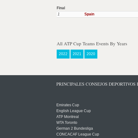
Final
1
Spain
All ATP Cup Teams Events By Years
2022
2021
2020
PRINCIPALES CONSEJOS DEPORTIVOS
Emirates Cup
English League Cup
ATP Montreal
WTA Toronto
German 2 Bundesliga
CONCACAF League Cup