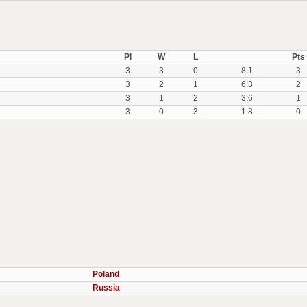
Pl
W
L
Pts
3
3
0
8:1
3
3
2
1
6:3
2
3
1
2
3:6
1
3
0
3
1:8
0
Poland
Russia