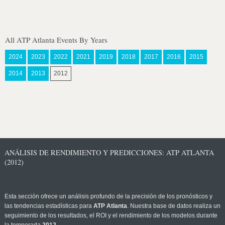
All ATP Atlanta Events By Years
2024
2023
2022
2021
2019
2018
2017
2016
2015
2014
2013
2012
ANÁLISIS DE RENDIMIENTO Y PREDICCIONES: ATP ATLANTA
(2012)
Esta sección ofrece un análisis profundo de la precisión de los pronósticos y
las tendencias estadísticas para
ATP Atlanta
. Nuestra base de datos realiza un
seguimiento de los resultados, el ROI y el rendimiento de los modelos durante