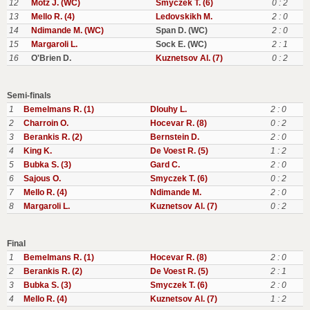
12
Motz J. (WC)
Smyczek T. (6)
0 : 2
13
Mello R. (4)
Ledovskikh M.
2 : 0
14
Ndimande M. (WC)
Span D. (WC)
2 : 0
15
Margaroli L.
Sock E. (WC)
2 : 1
16
O'Brien D.
Kuznetsov Al. (7)
0 : 2
Semi-finals
1
Bemelmans R. (1)
Dlouhy L.
2 : 0
2
Charroin O.
Hocevar R. (8)
0 : 2
3
Berankis R. (2)
Bernstein D.
2 : 0
4
King K.
De Voest R. (5)
1 : 2
5
Bubka S. (3)
Gard C.
2 : 0
6
Sajous O.
Smyczek T. (6)
0 : 2
7
Mello R. (4)
Ndimande M.
2 : 0
8
Margaroli L.
Kuznetsov Al. (7)
0 : 2
Final
1
Bemelmans R. (1)
Hocevar R. (8)
2 : 0
2
Berankis R. (2)
De Voest R. (5)
2 : 1
3
Bubka S. (3)
Smyczek T. (6)
2 : 0
4
Mello R. (4)
Kuznetsov Al. (7)
1 : 2