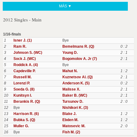
MÁS ▼
2012 Singles - Main
1/16-finals
1
Isner J. (1)
Bye
2
Ram R.
Bemelmans R. (Q)
0 : 2
3
Johnson S. (WC)
Young D.
2 : 1
4
Sock J. (WC)
Bogomolov A. Jr (7)
2 : 1
5
Roddick A. (4)
Bye
6
Capdeville P.
Mahut N.
1 : 2
7
Russell M.
Kuznetsov Al. (Q)
2 : 1
8
Lorenzi P.
Anderson K. (5)
0 : 2
9
Soeda G. (8)
Malisse X.
2 : 1
10
Kunitsyn I.
Baker B. (WC)
2 : 1
11
Berankis R. (Q)
Tursunov D.
2 : 0
12
Bye
Nishikori K. (3)
13
Harrison R. (6)
Blake J.
1 : 2
14
Bubka S. (Q)
Ebden M.
1 : 2
15
Muller G.
Matosevic M.
2 : 0
16
Bye
Fish M. (2)