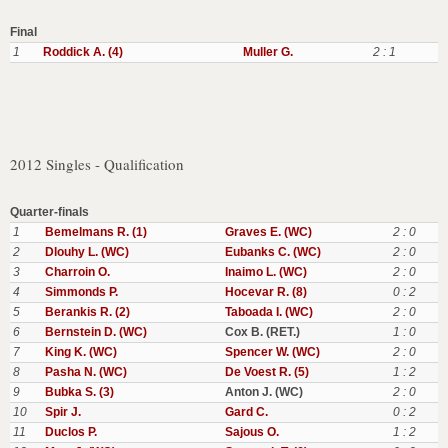
Final
1
Roddick A. (4)
Muller G.
2 : 1
2012 Singles - Qualification
Quarter-finals
1
Bemelmans R. (1)
Graves E. (WC)
2 : 0
2
Dlouhy L. (WC)
Eubanks C. (WC)
2 : 0
3
Charroin O.
Inaimo L. (WC)
2 : 0
4
Simmonds P.
Hocevar R. (8)
0 : 2
5
Berankis R. (2)
Taboada I. (WC)
2 : 0
6
Bernstein D. (WC)
Cox B. (RET.)
1 : 0
7
King K. (WC)
Spencer W. (WC)
2 : 0
8
Pasha N. (WC)
De Voest R. (5)
1 : 2
9
Bubka S. (3)
Anton J. (WC)
2 : 0
10
Spir J.
Gard C.
0 : 2
11
Duclos P.
Sajous O.
1 : 2