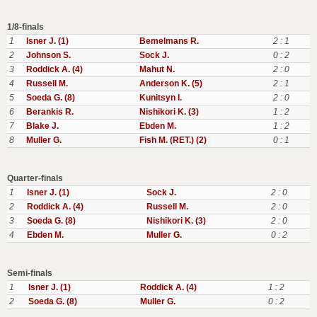
1/8-finals
1
Isner J. (1)
Bemelmans R.
2 : 1
2
Johnson S.
Sock J.
0 : 2
3
Roddick A. (4)
Mahut N.
2 : 0
4
Russell M.
Anderson K. (5)
2 : 1
5
Soeda G. (8)
Kunitsyn I.
2 : 0
6
Berankis R.
Nishikori K. (3)
1 : 2
7
Blake J.
Ebden M.
1 : 2
8
Muller G.
Fish M. (RET.) (2)
0 : 1
Quarter-finals
1
Isner J. (1)
Sock J.
2 : 0
2
Roddick A. (4)
Russell M.
2 : 0
3
Soeda G. (8)
Nishikori K. (3)
2 : 0
4
Ebden M.
Muller G.
0 : 2
Semi-finals
1
Isner J. (1)
Roddick A. (4)
1 : 2
2
Soeda G. (8)
Muller G.
0 : 2