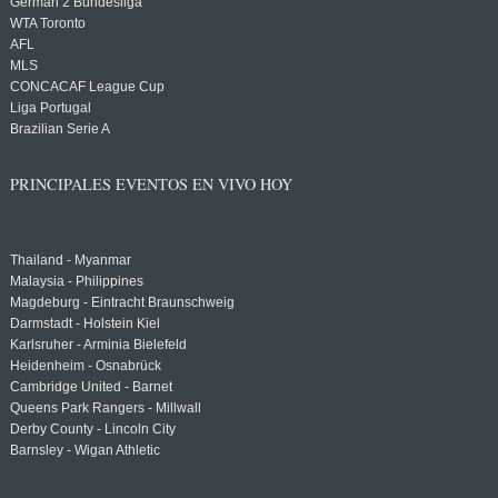
German 2 Bundesliga
WTA Toronto
AFL
MLS
CONCACAF League Cup
Liga Portugal
Brazilian Serie A
PRINCIPALES EVENTOS EN VIVO HOY
Thailand - Myanmar
Malaysia - Philippines
Magdeburg - Eintracht Braunschweig
Darmstadt - Holstein Kiel
Karlsruher - Arminia Bielefeld
Heidenheim - Osnabrück
Cambridge United - Barnet
Queens Park Rangers - Millwall
Derby County - Lincoln City
Barnsley - Wigan Athletic