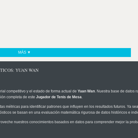
MÁS ▼
STICOS: YUAN WAN
rial competitivo y el estado de forma actual de
Yuan Wan
. Nuestra base de datos r
sión completa de este
Jugador de Tenis de Mesa
.
as métricas para identificar patrones que influyen en los resultados futuros. Ya sea 
onósticos se basan en una evaluación matemática rigurosa de datos históricos e ind
roveche nuestros conocimientos basados en datos para comprender mejor la probabi