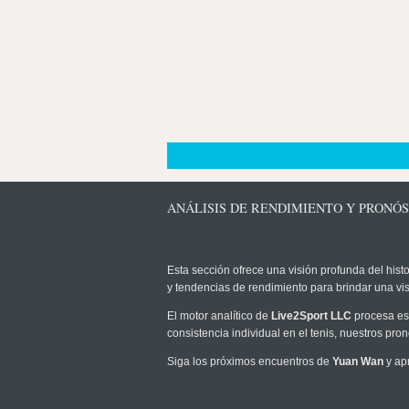
ANÁLISIS DE RENDIMIENTO Y PRONÓ
Esta sección ofrece una visión profunda del histo
y tendencias de rendimiento para brindar una vi
El motor analítico de
Live2Sport LLC
procesa est
consistencia individual en el tenis, nuestros pr
Siga los próximos encuentros de
Yuan Wan
y ap