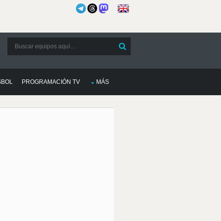
SBOL
PROGRAMACIÓN TV
MÁS