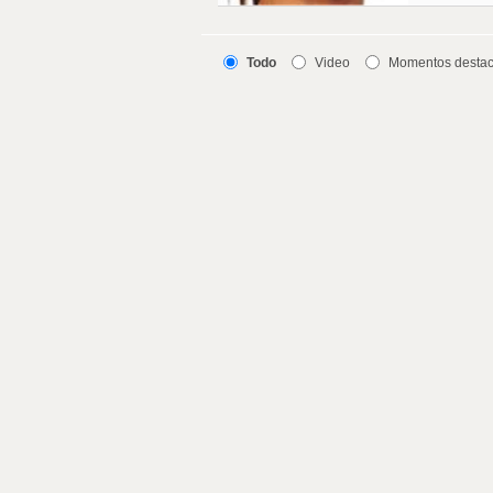
Todo
Video
Momentos desta