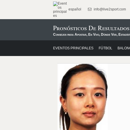
español
info@live2sport.com
Pronósticos De Resultado
Consejos para Apostar, En Vivo, Dónde Ver, Estadís
EVENTOS PRINCIPALES
FÚTBOL
BALON