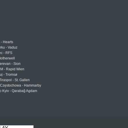
 - Hearts
urku - Vaduz
ec - RFS
otherwell
erevan - Sion
LM - Rapid Wien
uj - Tromsø
Tiraspol - St. Gallen
Częstochowa - Hammarby
 Kyiv - Qarabağ Agdam