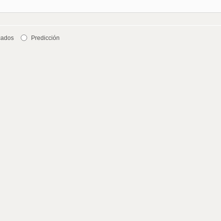
cados
Predicción