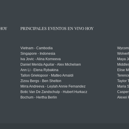
 HOY
PRINCIPALES EVENTOS EN VIVO HOY
Vietnam - Cambodia
Wycomb
Singapore - Indonesia
Wolver
Iva Jovic - Alina Korneeva
Maya J
Daniel Merida Aguilar - Alex Michelsen
Middle
Ann Li - Elena Rybakina
Elise M
Tallon Griekspoor - Matteo Arnaldi
Terenc
Zizou Bergs - Ben Shelton
Taylor 
Mirra Andreeva - Leylah Annie Fernandez
Maria S
Botic Van De Zandschulp - Hubert Hurkacz
Casper
Bochum - Hertha Berlin
Alexei 