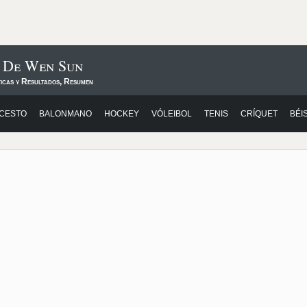
s De Wen Sun
ticas y Resultados, Resumen
CESTO
BALONMANO
HOCKEY
VÓLEIBOL
TENIS
CRÍQUET
BÉI