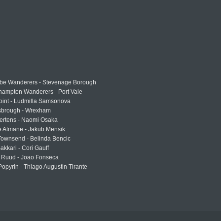
e Wanderers - Stevenage Borough
hampton Wanderers - Port Vale
oint - Ludmilla Samsonova
sbrough - Wrexham
ertens - Naomi Osaka
e Atmane - Jakub Mensik
Townsend - Belinda Bencic
akkari - Cori Gauff
 Ruud - Joao Fonseca
Popyrin - Thiago Augustin Tirante