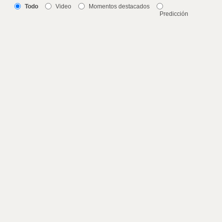
Todo
Video
Momentos destacados
Predicción