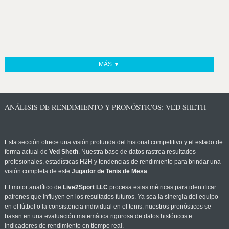
MÁS ▼
ANÁLISIS DE RENDIMIENTO Y PRONÓSTICOS: VED SHETH
Esta sección ofrece una visión profunda del historial competitivo y el estado de
forma actual de
Ved Sheth
. Nuestra base de datos rastrea resultados
profesionales, estadísticas H2H y tendencias de rendimiento para brindar una
visión completa de este
Jugador de Tenis de Mesa
.
El motor analítico de
Live2Sport LLC
procesa estas métricas para identificar
patrones que influyen en los resultados futuros. Ya sea la sinergia del equipo
en el fútbol o la consistencia individual en el tenis, nuestros pronósticos se
basan en una evaluación matemática rigurosa de datos históricos e
indicadores de rendimiento en tiempo real.