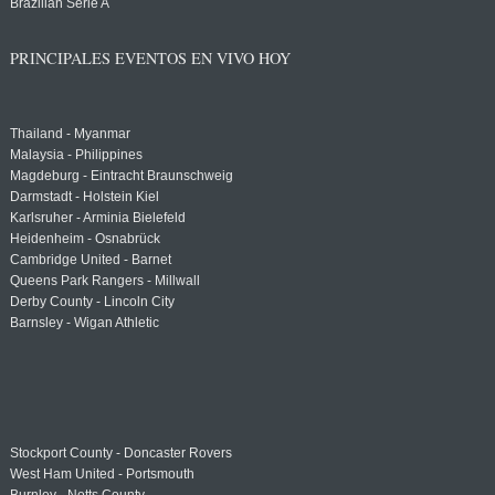
Brazilian Serie A
PRINCIPALES EVENTOS EN VIVO HOY
Thailand - Myanmar
Malaysia - Philippines
Magdeburg - Eintracht Braunschweig
Darmstadt - Holstein Kiel
Karlsruher - Arminia Bielefeld
Heidenheim - Osnabrück
Cambridge United - Barnet
Queens Park Rangers - Millwall
Derby County - Lincoln City
Barnsley - Wigan Athletic
Stockport County - Doncaster Rovers
West Ham United - Portsmouth