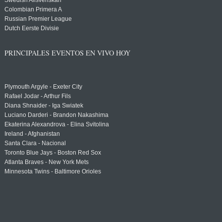
Swedish Allsvenskan
Colombian Primera A
Russian Premier League
Dutch Eerste Divisie
PRINCIPALES EVENTOS EN VIVO HOY
Plymouth Argyle - Exeter City
Rafael Jodar - Arthur Fils
Diana Shnaider - Iga Swiatek
Luciano Darderi - Brandon Nakashima
Ekaterina Alexandrova - Elina Svitolina
Ireland - Afghanistan
Santa Clara - Nacional
Toronto Blue Jays - Boston Red Sox
Atlanta Braves - New York Mets
Minnesota Twins - Baltimore Orioles