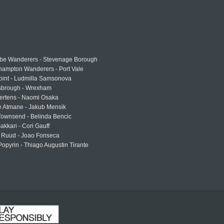
e Wanderers - Stevenage Borough
hampton Wanderers - Port Vale
oint - Ludmilla Samsonova
sbrough - Wrexham
ertens - Naomi Osaka
e Atmane - Jakub Mensik
Townsend - Belinda Bencic
akkari - Cori Gauff
 Ruud - Joao Fonseca
Popyrin - Thiago Augustin Tirante