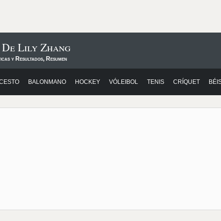
 De Lily Zhang
ticas y Resultados, Resumen
CESTO
BALONMANO
HOCKEY
VÓLEIBOL
TENIS
CRÍQUET
BÉI