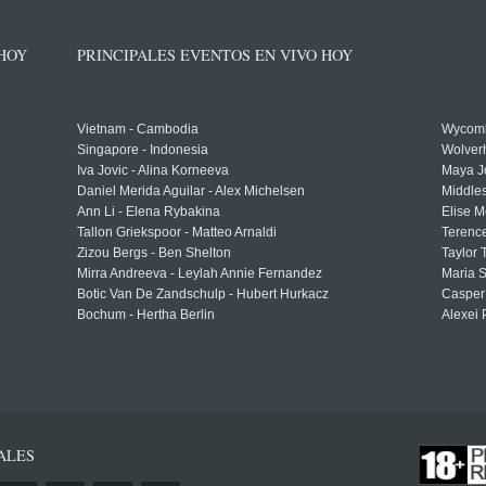
 HOY
PRINCIPALES EVENTOS EN VIVO HOY
Vietnam - Cambodia
Wycomb
Singapore - Indonesia
Wolver
Iva Jovic - Alina Korneeva
Maya J
Daniel Merida Aguilar - Alex Michelsen
Middle
Ann Li - Elena Rybakina
Elise M
Tallon Griekspoor - Matteo Arnaldi
Terenc
Zizou Bergs - Ben Shelton
Taylor 
Mirra Andreeva - Leylah Annie Fernandez
Maria S
Botic Van De Zandschulp - Hubert Hurkacz
Casper
Bochum - Hertha Berlin
Alexei 
ALES