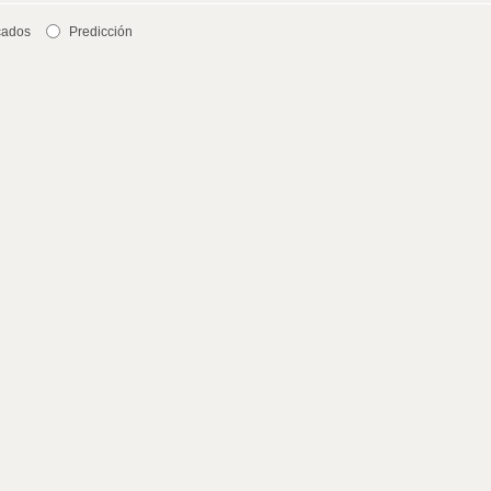
cados
Predicción