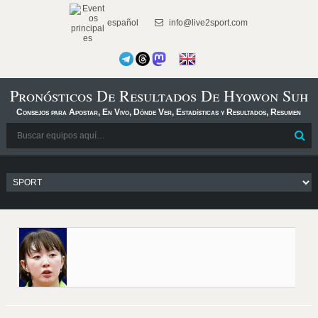
español
info@live2sport.com
Pronósticos De Resultados De Hyowon Suh
Consejos para Apostar, En Vivo, Dónde Ver, Estadísticas y Resultados, Resumen