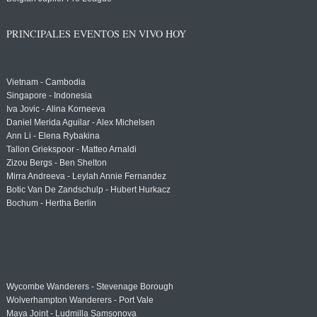
PRINCIPALES EVENTOS EN VIVO HOY
Vietnam - Cambodia
Singapore - Indonesia
Iva Jovic - Alina Korneeva
Daniel Merida Aguilar - Alex Michelsen
Ann Li - Elena Rybakina
Tallon Griekspoor - Matteo Arnaldi
Zizou Bergs - Ben Shelton
Mirra Andreeva - Leylah Annie Fernandez
Botic Van De Zandschulp - Hubert Hurkacz
Bochum - Hertha Berlin
Wycombe Wanderers - Stevenage Borough
Wolverhampton Wanderers - Port Vale
Maya Joint - Ludmilla Samsonova