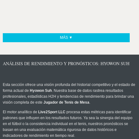
MÁS ▼
ANÁLISIS DE RENDIMIENTO Y PRONÓSTICOS: HYOWON SUH
Esta sección ofrece una visión profunda del historial competitivo y el estado de
forma actual de
Hyowon Suh
. Nuestra base de datos rastrea resultados
profesionales, estadísticas H2H y tendencias de rendimiento para brindar una
visión completa de este
Jugador de Tenis de Mesa
.
El motor analítico de
Live2Sport LLC
procesa estas métricas para identificar
patrones que influyen en los resultados futuros. Ya sea la sinergia del equipo
en el fútbol o la consistencia individual en el tenis, nuestros pronósticos se
basan en una evaluación matemática rigurosa de datos históricos e
indicadores de rendimiento en tiempo real.