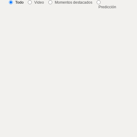
Todo
Video
Momentos destacados
Predicción