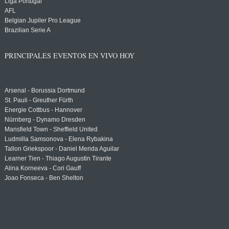
Liga Portugal
AFL
Belgian Jupiler Pro League
Brazilian Serie A
PRINCIPALES EVENTOS EN VIVO HOY
Arsenal - Borussia Dortmund
St. Pauli - Greuther Fürth
Energie Cottbus - Hannover
Nürnberg - Dynamo Dresden
Mansfield Town - Sheffield United
Ludmilla Samsonova - Elena Rybakina
Tallon Griekspoor - Daniel Merida Aguilar
Learner Tien - Thiago Augustin Tirante
Alina Korneeva - Cori Gauff
Joao Fonseca - Ben Shelton