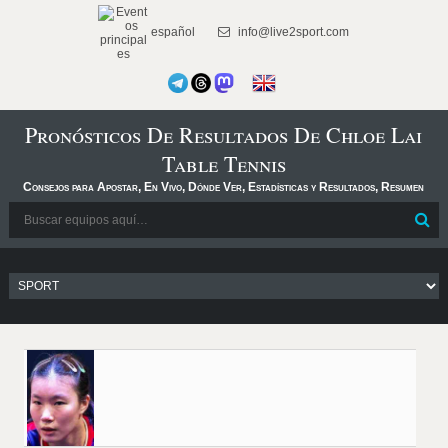
español
info@live2sport.com
Pronósticos De Resultados De Chloe Lai
Table Tennis
Consejos para Apostar, En Vivo, Dónde Ver, Estadísticas y Resultados, Resumen