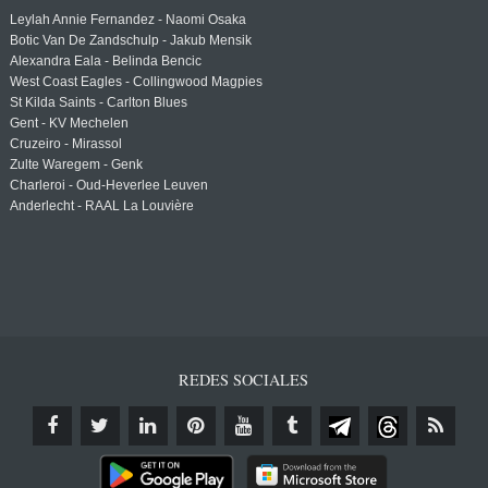
Leylah Annie Fernandez - Naomi Osaka
Botic Van De Zandschulp - Jakub Mensik
Alexandra Eala - Belinda Bencic
West Coast Eagles - Collingwood Magpies
St Kilda Saints - Carlton Blues
Gent - KV Mechelen
Cruzeiro - Mirassol
Zulte Waregem - Genk
Charleroi - Oud-Heverlee Leuven
Anderlecht - RAAL La Louvière
REDES SOCIALES