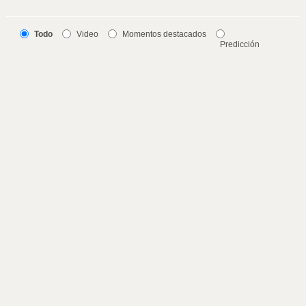
Todo
Video
Momentos destacados
Predicción