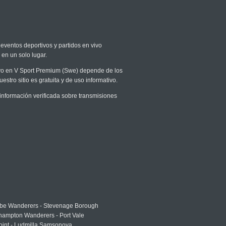
 eventos deportivos y partidos en vivo
 en un solo lugar.
vivo en V Sport Premium (Swe) depende de los
stro sitio es gratuita y de uso informativo.
nformación verificada sobre transmisiones
e Wanderers - Stevenage Borough
hampton Wanderers - Port Vale
oint - Ludmilla Samsonova