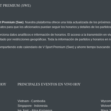
T PREMIUM (SWE)
rt Premium (Swe)
. Nuestra plataforma ofrece una lista actualizada de los próximos
atos para que los aficionados puedan seguir los horarios y detalles de los partidos
rciona datos analíticos e información de horarios. El acceso a la transmisión en 
tado por restricciones geográficas. Toda la información de partidos y horarios en nue
mpartiendo este calendario de V Sport Premium (Swe) y ahorre tiempo buscando i
 HOY
PRINCIPALES EVENTOS EN VIVO HOY
Vietnam - Cambodia
Wycomb
Singapore - Indonesia
Wolver
Iva Jovic - Alina Korneeva
Maya J