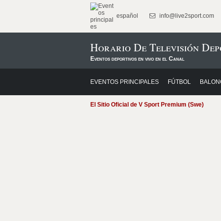
español
info@live2sport.com
Horario De Televisión Dep
Eventos deportivos en vivo en el Canal
EVENTOS PRINCIPALES
FÚTBOL
BALON
El Sitio Oficial de V Sport Premium (Swe)