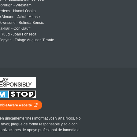
sbrough - Wrexham
ertens - Naomi Osaka
e Atmane - Jakub Mensik
Townsend - Belinda Bencic
akkari - Cori Gauff
 Ruud - Joao Fonseca
Popyrin - Thiago Augustin Tirante
en únicamente fines informativos y analíticos. No
r favor, juegue de forma responsable y solo con
ganizaciones de apoyo profesional de inmediato.