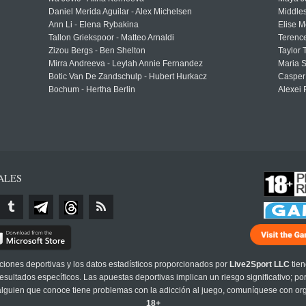
Daniel Merida Aguilar - Alex Michelsen
Middle
Ann Li - Elena Rybakina
Elise M
Tallon Griekspoor - Matteo Arnaldi
Terenc
Zizou Bergs - Ben Shelton
Taylor 
Mirra Andreeva - Leylah Annie Fernandez
Maria S
Botic Van De Zandschulp - Hubert Hurkacz
Casper
Bochum - Hertha Berlin
Alexei 
ALES
cciones deportivas y los datos estadísticos proporcionados por
Live2Sport LLC
tien
sultados específicos. Las apuestas deportivas implican un riesgo significativo; po
 alguien que conoce tiene problemas con la adicción al juego, comuníquese con or
18+