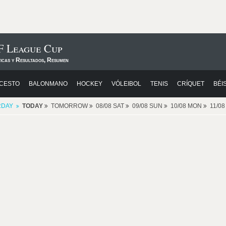
 League Cup
ticas y Resultados, Resumen
CESTO
BALONMANO
HOCKEY
VÓLEIBOL
TENIS
CRÍQUET
BÉI
RDAY
TODAY
TOMORROW
08/08 SAT
09/08 SUN
10/08 MON
11/0