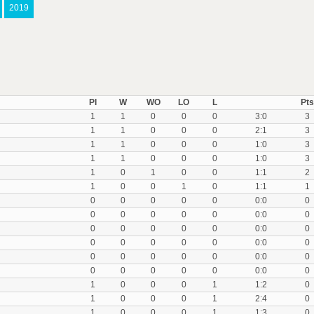
2019
Pl
W
WO
LO
L
Pts
1
1
0
0
0
3:0
3
1
1
0
0
0
2:1
3
1
1
0
0
0
1:0
3
1
1
0
0
0
1:0
3
1
0
1
0
0
1:1
2
1
0
0
1
0
1:1
1
0
0
0
0
0
0:0
0
0
0
0
0
0
0:0
0
0
0
0
0
0
0:0
0
0
0
0
0
0
0:0
0
0
0
0
0
0
0:0
0
0
0
0
0
0
0:0
0
1
0
0
0
1
1:2
0
1
0
0
0
1
2:4
0
1
0
0
0
1
1:3
0