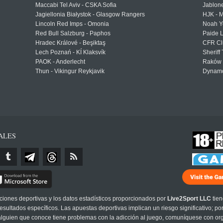
Maccabi Tel Aviv - CSKA Sofia
Jablon
Jagiellonia Białystok - Glasgow Rangers
HJK - M
Lincoln Red Imps - Omonia
Noah Y
Red Bull Salzburg - Paphos
Paide 
Hradec Králové - Beşiktaş
CFR Cl
Lech Poznań - KÍ Klaksvík
Sheriff 
PAOK - Anderlecht
Raków 
Thun - Vikingur Reykjavik
Dynamo
ALES
cciones deportivas y los datos estadísticos proporcionados por
Live2Sport LLC
tien
sultados específicos. Las apuestas deportivas implican un riesgo significativo; po
 alguien que conoce tiene problemas con la adicción al juego, comuníquese con or