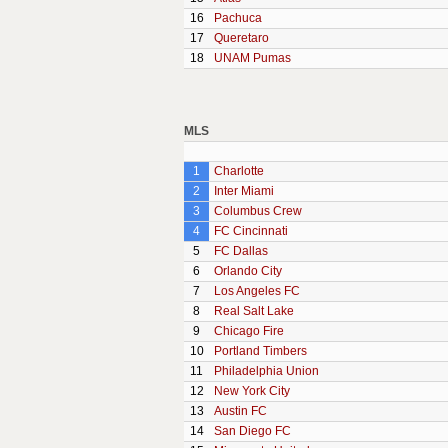
16
Pachuca
17
Queretaro
18
UNAM Pumas
MLS
1
Charlotte
2
Inter Miami
3
Columbus Crew
4
FC Cincinnati
5
FC Dallas
6
Orlando City
7
Los Angeles FC
8
Real Salt Lake
9
Chicago Fire
10
Portland Timbers
11
Philadelphia Union
12
New York City
13
Austin FC
14
San Diego FC