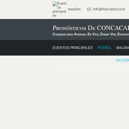
español
info@live2sport.com
Pronósticos De CONCACAF
Consejos para Apostar, En Vivo, Dónde Ver, Estadís
EVENTOS PRINCIPALES
FÚTBOL
BALON
YESTE