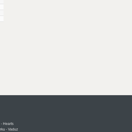
 - Hearts
urku - Vaduz