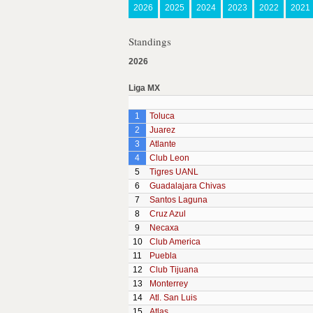
2026
2025
2024
2023
2022
2021
Standings
2026
Liga MX
1
Toluca
2
Juarez
3
Atlante
4
Club Leon
5
Tigres UANL
6
Guadalajara Chivas
7
Santos Laguna
8
Cruz Azul
9
Necaxa
10
Club America
11
Puebla
12
Club Tijuana
13
Monterrey
14
Atl. San Luis
15
Atlas