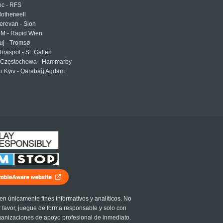
ec - RFS
otherwell
erevan - Sion
LM - Rapid Wien
uj - Tromsø
Tiraspol - St. Gallen
Częstochowa - Hammarby
 Kyiv - Qarabağ Agdam
en únicamente fines informativos y analíticos. No
r favor, juegue de forma responsable y solo con
ganizaciones de apoyo profesional de inmediato.