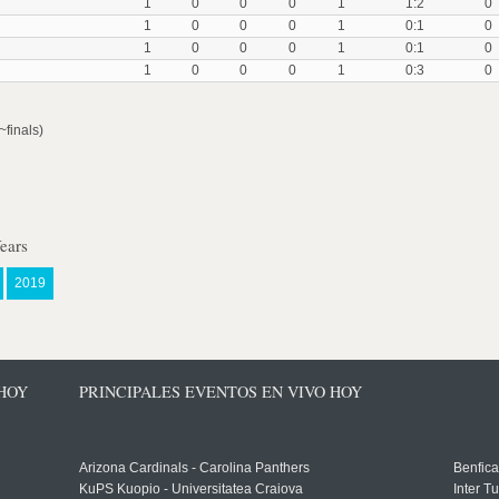
1
0
0
0
1
1:2
0
1
0
0
0
1
0:1
0
1
0
0
0
1
0:1
0
1
0
0
0
1
0:3
0
finals)
ears
2019
 HOY
PRINCIPALES EVENTOS EN VIVO HOY
Arizona Cardinals - Carolina Panthers
Benfica
KuPS Kuopio - Universitatea Craiova
Inter T