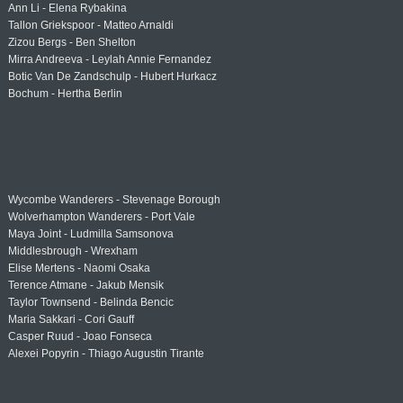
Ann Li - Elena Rybakina
Tallon Griekspoor - Matteo Arnaldi
Zizou Bergs - Ben Shelton
Mirra Andreeva - Leylah Annie Fernandez
Botic Van De Zandschulp - Hubert Hurkacz
Bochum - Hertha Berlin
Wycombe Wanderers - Stevenage Borough
Wolverhampton Wanderers - Port Vale
Maya Joint - Ludmilla Samsonova
Middlesbrough - Wrexham
Elise Mertens - Naomi Osaka
Terence Atmane - Jakub Mensik
Taylor Townsend - Belinda Bencic
Maria Sakkari - Cori Gauff
Casper Ruud - Joao Fonseca
Alexei Popyrin - Thiago Augustin Tirante