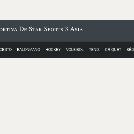
ortiva De Star Sports 3 Asia
CESTO
BALONMANO
HOCKEY
VÓLEIBOL
TENIS
CRÍQUET
BÉI