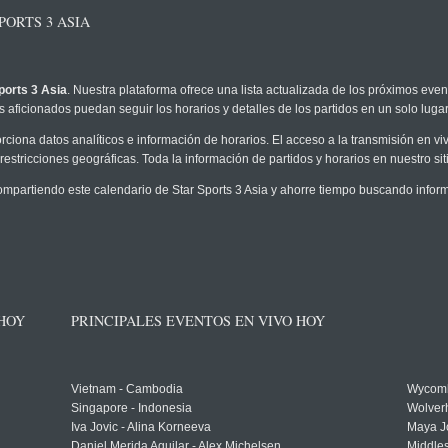
ORTS 3 ASIA
ports 3 Asia
. Nuestra plataforma ofrece una lista actualizada de los próximos even
 aficionados puedan seguir los horarios y detalles de los partidos en un solo lugar
rciona datos analíticos e información de horarios. El acceso a la transmisión en v
restricciones geográficas. Toda la información de partidos y horarios en nuestro siti
partiendo este calendario de Star Sports 3 Asia y ahorre tiempo buscando informa
 HOY
PRINCIPALES EVENTOS EN VIVO HOY
Vietnam - Cambodia
Wycomb
Singapore - Indonesia
Wolver
Iva Jovic - Alina Korneeva
Maya J
Daniel Merida Aguilar - Alex Michelsen
Middle