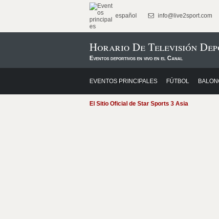
español
info@live2sport.com
Horario De Televisión Dep
Eventos deportivos en vivo en el Canal
EVENTOS PRINCIPALES
FÚTBOL
BALON
El Sitio Oficial de Star Sports 3 Asia