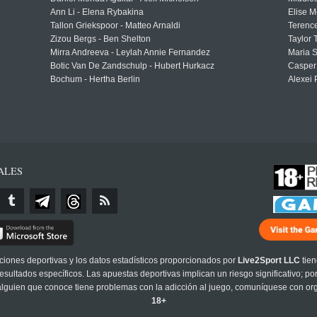
Ann Li - Elena Rybakina
Elise M
Tallon Griekspoor - Matteo Arnaldi
Terenc
Zizou Bergs - Ben Shelton
Taylor 
Mirra Andreeva - Leylah Annie Fernandez
Maria S
Botic Van De Zandschulp - Hubert Hurkacz
Casper
Bochum - Hertha Berlin
Alexei 
ALES
cciones deportivas y los datos estadísticos proporcionados por
Live2Sport LLC
tien
sultados específicos. Las apuestas deportivas implican un riesgo significativo; po
 alguien que conoce tiene problemas con la adicción al juego, comuníquese con or
18+