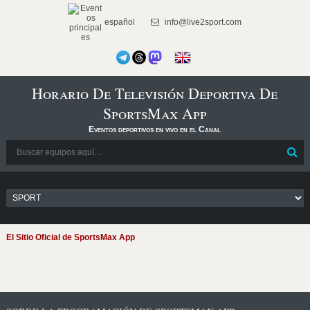
español
info@live2sport.com
Horario De Televisión Deportiva De
SportsMax App
Eventos deportivos en vivo en el Canal
El Sitio Oficial de SportsMax App