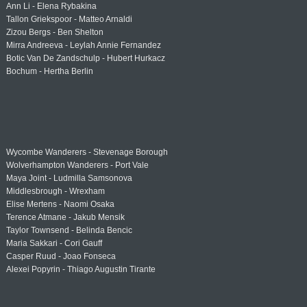
Ann Li - Elena Rybakina
Tallon Griekspoor - Matteo Arnaldi
Zizou Bergs - Ben Shelton
Mirra Andreeva - Leylah Annie Fernandez
Botic Van De Zandschulp - Hubert Hurkacz
Bochum - Hertha Berlin
Wycombe Wanderers - Stevenage Borough
Wolverhampton Wanderers - Port Vale
Maya Joint - Ludmilla Samsonova
Middlesbrough - Wrexham
Elise Mertens - Naomi Osaka
Terence Atmane - Jakub Mensik
Taylor Townsend - Belinda Bencic
Maria Sakkari - Cori Gauff
Casper Ruud - Joao Fonseca
Alexei Popyrin - Thiago Augustin Tirante