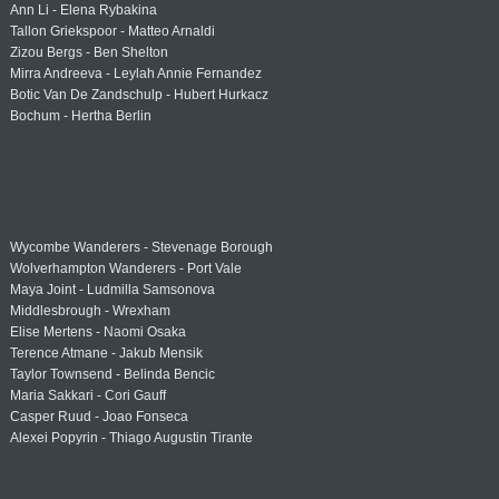
Ann Li - Elena Rybakina
Tallon Griekspoor - Matteo Arnaldi
Zizou Bergs - Ben Shelton
Mirra Andreeva - Leylah Annie Fernandez
Botic Van De Zandschulp - Hubert Hurkacz
Bochum - Hertha Berlin
Wycombe Wanderers - Stevenage Borough
Wolverhampton Wanderers - Port Vale
Maya Joint - Ludmilla Samsonova
Middlesbrough - Wrexham
Elise Mertens - Naomi Osaka
Terence Atmane - Jakub Mensik
Taylor Townsend - Belinda Bencic
Maria Sakkari - Cori Gauff
Casper Ruud - Joao Fonseca
Alexei Popyrin - Thiago Augustin Tirante