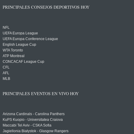
PRINCIPALES CONSEJOS DEPORTIVOS HOY
NFL
UEFA Europa League
UEFA Europa Conference League
English League Cup
WTA Toronto
ATP Montreal
CONCACAF League Cup
CFL
AFL
MLB
PRINCIPALES EVENTOS EN VIVO HOY
Arizona Cardinals - Carolina Panthers
KuPS Kuopio - Universitatea Craiova
Maccabi Tel Aviv - CSKA Sofia
Jagiellonia Białystok - Glasgow Rangers