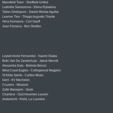
Mansfield Town - Sheffield United
Ludmilla Samsonova - Elena Rybakina
Tallon Griekspoor - Daniel Merida Aguilar
Learner Tien - Thiago Augustin Tirante
Alina Korneeva - Cori Gauff
Joao Fonseca - Ben Shelton
Leylah Annie Fernandez - Naomi Osaka
Botic Van De Zandschulp - Jakub Mensik
Alexandra Eala - Belinda Bencic
West Coast Eagles - Collingwood Magpies
St Kilda Saints - Carlton Blues
Gent - KV Mechelen
Cruzeiro - Mirassol
Zulte Waregem - Genk
Charleroi - Oud-Heverlee Leuven
Anderlecht - RAAL La Louvière