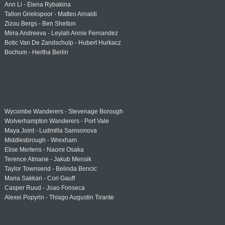
Ann Li - Elena Rybakina
Tallon Griekspoor - Matteo Arnaldi
Zizou Bergs - Ben Shelton
Mirra Andreeva - Leylah Annie Fernandez
Botic Van De Zandschulp - Hubert Hurkacz
Bochum - Hertha Berlin
Wycombe Wanderers - Stevenage Borough
Wolverhampton Wanderers - Port Vale
Maya Joint - Ludmilla Samsonova
Middlesbrough - Wrexham
Elise Mertens - Naomi Osaka
Terence Atmane - Jakub Mensik
Taylor Townsend - Belinda Bencic
Maria Sakkari - Cori Gauff
Casper Ruud - Joao Fonseca
Alexei Popyrin - Thiago Augustin Tirante