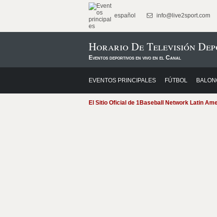
español
info@live2sport.com
Horario De Televisión Dep
Eventos deportivos en vivo en el Canal
EVENTOS PRINCIPALES
FÚTBOL
BALON
El Sitio Oficial de 1Baseball Network Latin Am