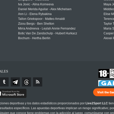
Iva Jovic - Alina Korneeva
Maya J
Daniel Merida Aguilar - Alex Michelsen
Middle
Ann Li - Elena Rybakina
Elise M
Tallon Griekspoor - Matteo Arnaldi
Terenc
Zizou Bergs - Ben Shelton
Taylor 
Mirra Andreeva - Leylah Annie Fernandez
Maria S
Botic Van De Zandschulp - Hubert Hurkacz
Casper
Bochum - Hertha Berlin
Alexei 
ALES
cciones deportivas y los datos estadísticos proporcionados por
Live2Sport LLC
tien
sultados específicos. Las apuestas deportivas implican un riesgo significativo; po
 alguien que conoce tiene problemas con la adicción al juego, comuníquese con or