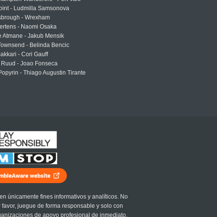
oint - Ludmilla Samsonova
sbrough - Wrexham
ertens - Naomi Osaka
e Atmane - Jakub Mensik
Townsend - Belinda Bencic
akkari - Cori Gauff
 Ruud - Joao Fonseca
Popyrin - Thiago Augustin Tirante
en únicamente fines informativos y analíticos. No
r favor, juegue de forma responsable y solo con
ganizaciones de apoyo profesional de inmediato.