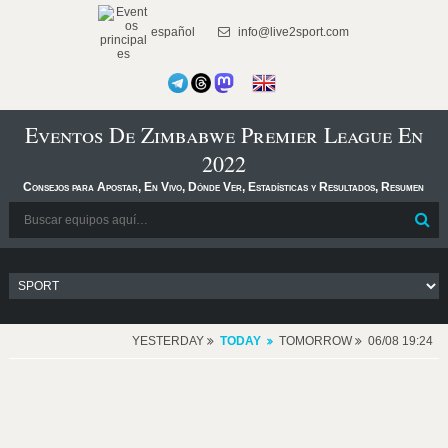
español
info@live2sport.com
Eventos De Zimbabwe Premier League En
2022
Consejos para Apostar, En Vivo, Dónde Ver, Estadísticas y Resultados, Resumen
YESTERDAY
TODAY
TOMORROW
06/08 19:24