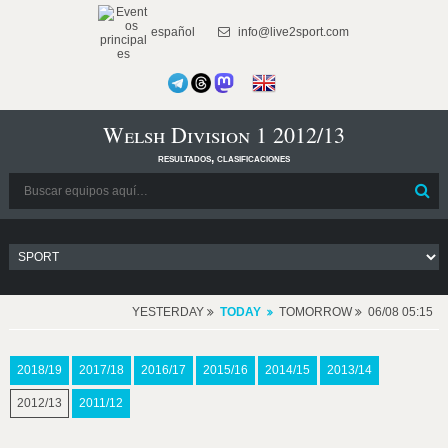
español
info@live2sport.com
Welsh Division 1 2012/13
resultados, clasificaciones
YESTERDAY
TODAY
TOMORROW
06/08 05:15
2018/19
2017/18
2016/17
2015/16
2014/15
2013/14
2012/13
2011/12