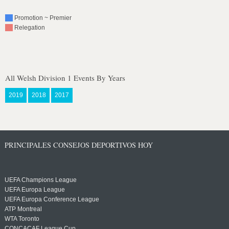
Promotion ~ Premier
Relegation
All Welsh Division 1 Events By Years
2019
2018
2017
PRINCIPALES CONSEJOS DEPORTIVOS HOY
UEFA Champions League
UEFA Europa League
UEFA Europa Conference League
ATP Montreal
WTA Toronto
CONCACAF League Cup