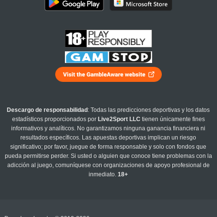
Descargo de responsabilidad
: Todas las predicciones deportivas y los datos
estadísticos proporcionados por
Live2Sport LLC
tienen únicamente fines
informativos y analíticos. No garantizamos ninguna ganancia financiera ni
resultados específicos. Las apuestas deportivas implican un riesgo
significativo; por favor, juegue de forma responsable y solo con fondos que
pueda permitirse perder. Si usted o alguien que conoce tiene problemas con la
adicción al juego, comuníquese con organizaciones de apoyo profesional de
inmediato.
18+