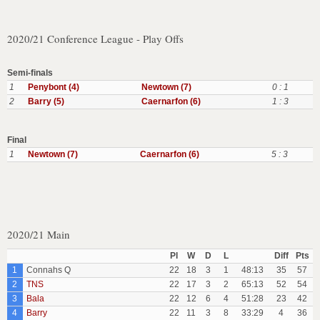
2020/21 Conference League - Play Offs
Semi-finals
1
Penybont (4)
Newtown (7)
0 : 1
2
Barry (5)
Caernarfon (6)
1 : 3
Final
1
Newtown (7)
Caernarfon (6)
5 : 3
2020/21 Main
Pl
W
D
L
Diff
Pts
1
Connahs Q
22
18
3
1
48:13
35
57
2
TNS
22
17
3
2
65:13
52
54
3
Bala
22
12
6
4
51:28
23
42
4
Barry
22
11
3
8
33:29
4
36