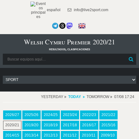
español
info@live2sport.com
Welsh Cymru Premier 2020/21
resultados, clasificaciones
YESTERDAY
TODAY
TOMORROW
07/08 17:24
2026/27
2025/26
2024/25
2023/24
2022/23
2021/22
2020/21
2019/20
2018/19
2017/18
2016/17
2015/16
2014/15
2013/14
2012/13
2011/12
2010/11
2009/10