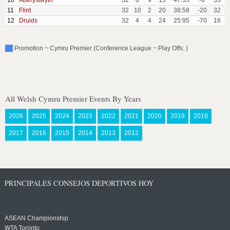
10
Aberystwyth
32
8
9
15
47:53
-6
33
11
Flint
32
10
2
20
38:58
-20
32
12
Druids
32
4
4
24
25:95
-70
16
Promotion ~ Cymru Premier (Conference League ~ Play Offs: )
All Welsh Cymru Premier Events By Years
2026
2025
2024
2023
2022
2021
2020
2019
2018
2017
2016
2015
2014
2013
2012
PRINCIPALES CONSEJOS DEPORTIVOS HOY
ASEAN Championship
WTA Toronto