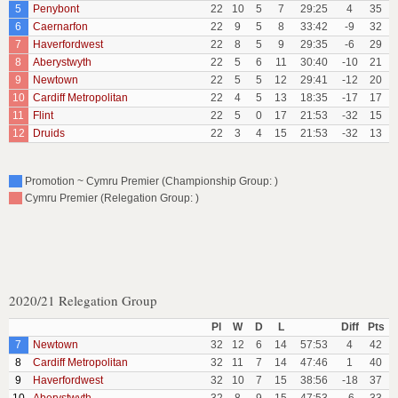
5
Penybont
22
10
5
7
29:25
4
35
6
Caernarfon
22
9
5
8
33:42
-9
32
7
Haverfordwest
22
8
5
9
29:35
-6
29
8
Aberystwyth
22
5
6
11
30:40
-10
21
9
Newtown
22
5
5
12
29:41
-12
20
10
Cardiff Metropolitan
22
4
5
13
18:35
-17
17
11
Flint
22
5
0
17
21:53
-32
15
12
Druids
22
3
4
15
21:53
-32
13
Promotion ~ Cymru Premier (Championship Group: )
Cymru Premier (Relegation Group: )
2020/21 Relegation Group
Pl
W
D
L
Diff
Pts
7
Newtown
32
12
6
14
57:53
4
42
8
Cardiff Metropolitan
32
11
7
14
47:46
1
40
9
Haverfordwest
32
10
7
15
38:56
-18
37