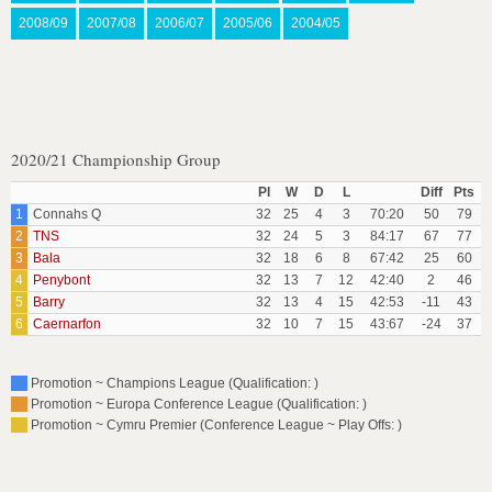
2008/09
2007/08
2006/07
2005/06
2004/05
2020/21 Championship Group
Pl
W
D
L
Diff
Pts
1
Connahs Q
32
25
4
3
70:20
50
79
2
TNS
32
24
5
3
84:17
67
77
3
Bala
32
18
6
8
67:42
25
60
4
Penybont
32
13
7
12
42:40
2
46
5
Barry
32
13
4
15
42:53
-11
43
6
Caernarfon
32
10
7
15
43:67
-24
37
Promotion ~ Champions League (Qualification: )
Promotion ~ Europa Conference League (Qualification: )
Promotion ~ Cymru Premier (Conference League ~ Play Offs: )