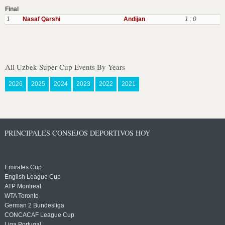
Final
1
Nasaf Qarshi
Andijan
1 : 0
All Uzbek Super Cup Events By Years
2026
2025
2024
2023
2022
2021
PRINCIPALES CONSEJOS DEPORTIVOS HOY
Emirates Cup
English League Cup
ATP Montreal
WTA Toronto
German 2 Bundesliga
CONCACAF League Cup
Liga Portugal