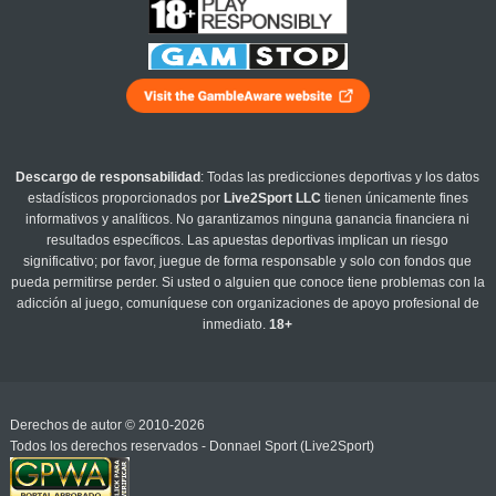
Descargo de responsabilidad
: Todas las predicciones deportivas y los datos
estadísticos proporcionados por
Live2Sport LLC
tienen únicamente fines
informativos y analíticos. No garantizamos ninguna ganancia financiera ni
resultados específicos. Las apuestas deportivas implican un riesgo
significativo; por favor, juegue de forma responsable y solo con fondos que
pueda permitirse perder. Si usted o alguien que conoce tiene problemas con la
adicción al juego, comuníquese con organizaciones de apoyo profesional de
inmediato.
18+
Derechos de autor © 2010-2026
Todos los derechos reservados - Donnael Sport (Live2Sport)