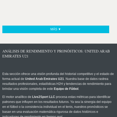
MÁS ▼
ANÁLISIS DE RENDIMIENTO Y PRONÓSTICOS: UNITED ARAB
EMIRATES U21
Esta sección ofrece una visión profunda del historial competitivo y el estado de
forma actual de
United Arab Emirates U21
. Nuestra base de datos rastrea
resultados profesionales, estadísticas H2H y tendencias de rendimiento para
brindar una visión completa de este
Equipo de Fútbol
.
El motor analítico de
Live2Sport LLC
procesa estas métricas para identificar
patrones que influyen en los resultados futuros. Ya sea la sinergia del equipo
en el fútbol o la consistencia individual en el tenis, nuestros pronósticos se
basan en una evaluación matemática rigurosa de datos históricos e
indicadores de rendimiento en tiempo real.