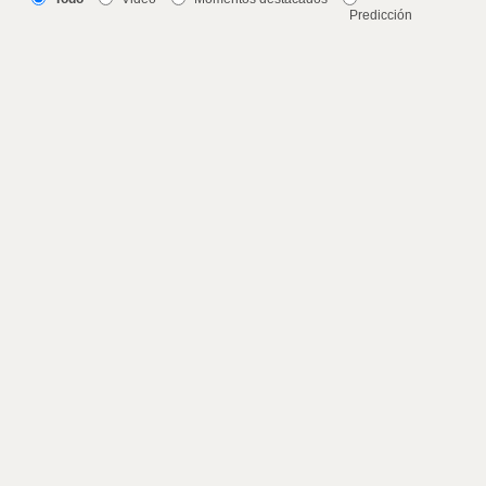
Predicción