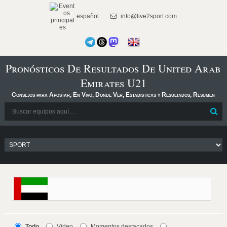
español
info@live2sport.com
Pronósticos De Resultados De United Arab
Emirates U21
Consejos para Apostar, En Vivo, Dónde Ver, Estadísticas y Resultados, Resumen
Todo
Video
Momentos destacados