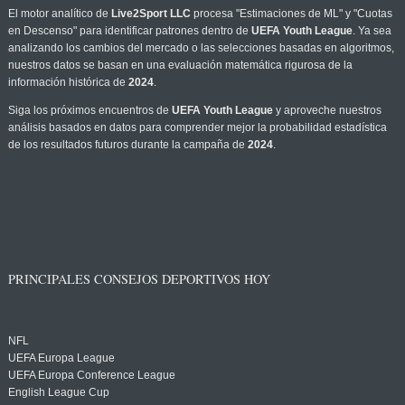
El motor analítico de
Live2Sport LLC
procesa "Estimaciones de ML" y "Cuotas
en Descenso" para identificar patrones dentro de
UEFA Youth League
. Ya sea
analizando los cambios del mercado o las selecciones basadas en algoritmos,
nuestros datos se basan en una evaluación matemática rigurosa de la
información histórica de
2024
.
Siga los próximos encuentros de
UEFA Youth League
y aproveche nuestros
análisis basados en datos para comprender mejor la probabilidad estadística
de los resultados futuros durante la campaña de
2024
.
PRINCIPALES CONSEJOS DEPORTIVOS HOY
NFL
UEFA Europa League
UEFA Europa Conference League
English League Cup