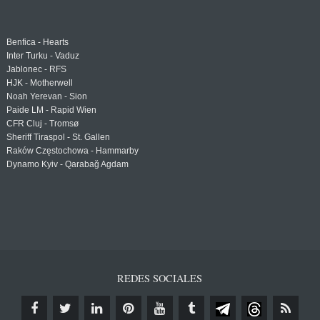
Benfica - Hearts
Inter Turku - Vaduz
Jablonec - RFS
HJK - Motherwell
Noah Yerevan - Sion
Paide LM - Rapid Wien
CFR Cluj - Tromsø
Sheriff Tiraspol - St. Gallen
Raków Częstochowa - Hammarby
Dynamo Kyiv - Qarabağ Agdam
REDES SOCIALES