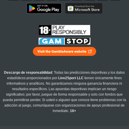
Descargo de responsabilidad
: Todas las predicciones deportivas y los datos
estadísticos proporcionados por
Live2Sport LLC
tienen únicamente fines
informativos y analíticos. No garantizamos ninguna ganancia financiera ni
resultados específicos. Las apuestas deportivas implican un riesgo
significativo; por favor, juegue de forma responsable y solo con fondos que
pueda permitirse perder. Si usted o alguien que conoce tiene problemas con la
adicción al juego, comuníquese con organizaciones de apoyo profesional de
inmediato.
18+