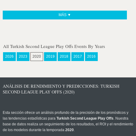
MÁS ▼
All Turkish Second League Play Offs Events By Years
2026
2023
2020
2019
2018
2017
2016
ANÁLISIS DE RENDIMIENTO Y PREDICCIONES: TURKISH
SECOND LEAGUE PLAY OFFS (2020)
Esta sección ofrece un análisis profundo de la precisión de los pronósticos y
las tendencias estadísticas para
Turkish Second League Play Offs
. Nuestra
base de datos realiza un seguimiento de los resultados, el ROI y el rendimiento
de los modelos durante la temporada
2020
.