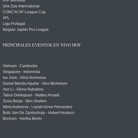
ATP Montreal
One Day International
CONCACAF League Cup
AFL
Liga Portugal
Belgian Jupiler Pro League
PRINCIPALES EVENTOS EN VIVO HOY
Vietnam - Cambodia
Singapore - Indonesia
Iva Jovic - Alina Korneeva
Daniel Merida Aguilar - Alex Michelsen
Ann Li - Elena Rybakina
Tallon Griekspoor - Matteo Arnaldi
Zizou Bergs - Ben Shelton
Mirra Andreeva - Leylah Annie Fernandez
Botic Van De Zandschulp - Hubert Hurkacz
Bochum - Hertha Berlin