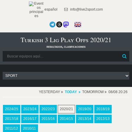
español
info@live2sport.com
Turkish 3 Lig Play Offs 2020/21
resultados, clasificaciones
YESTERDAY
TODAY
TOMORROW
08/08 20:26
2024/25
2023/24
2022/23
2020/21
2019/20
2018/19
2017/18
2016/17
2015/16
2014/15
2013/14
2012/13
2011/12
2010/11