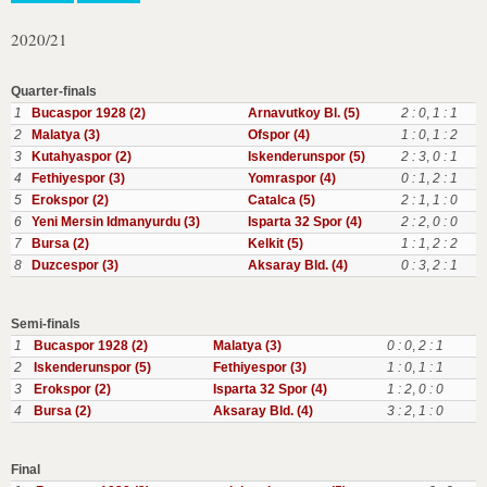
2020/21
Quarter-finals
1
Bucaspor 1928 (2)
Arnavutkoy Bl. (5)
2 : 0
,
1 : 1
2
Malatya (3)
Ofspor (4)
1 : 0
,
1 : 2
3
Kutahyaspor (2)
Iskenderunspor (5)
2 : 3
,
0 : 1
4
Fethiyespor (3)
Yomraspor (4)
0 : 1
,
2 : 1
5
Erokspor (2)
Catalca (5)
2 : 1
,
1 : 0
6
Yeni Mersin Idmanyurdu (3)
Isparta 32 Spor (4)
2 : 2
,
0 : 0
7
Bursa (2)
Kelkit (5)
1 : 1
,
2 : 2
8
Duzcespor (3)
Aksaray Bld. (4)
0 : 3
,
2 : 1
Semi-finals
1
Bucaspor 1928 (2)
Malatya (3)
0 : 0
,
2 : 1
2
Iskenderunspor (5)
Fethiyespor (3)
1 : 0
,
1 : 1
3
Erokspor (2)
Isparta 32 Spor (4)
1 : 2
,
0 : 0
4
Bursa (2)
Aksaray Bld. (4)
3 : 2
,
1 : 0
Final