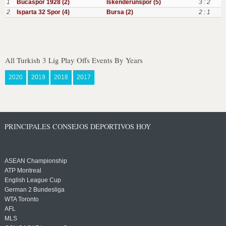
1
Bucaspor 1928 (2)
Iskenderunspor (5)
3 : 2
2
Isparta 32 Spor (4)
Bursa (2)
2 : 1
All Turkish 3 Lig Play Offs Events By Years
2020
2019
2018
2017
PRINCIPALES CONSEJOS DEPORTIVOS HOY
ASEAN Championship
ATP Montreal
English League Cup
German 2 Bundesliga
WTA Toronto
AFL
MLS