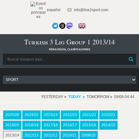
español
info@live2sport.com
Turkish 3 Lig Group 1 2013/14
resultados, clasificaciones
YESTERDAY
TODAY
TOMORROW
09/08 04:44
2025/26
2024/25
2023/24
2022/23
2021/22
2020/21
2019/20
2018/19
2017/18
2016/17
2015/16
2014/15
2013/14
2012/13
2011/12
2010/11
2009/10