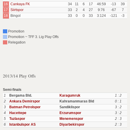
16
Cankaya FK
34
11
6
17
46:59
-13
39
17
Siirtspor
33
2
4
27
9:76
-67
7
18
Bingol
33
0
0
33
3:124
-121
-3
Promotion
Promotion ~ TFF 3. Lig Play Offs
Relegation
2013/14 Play Offs
Semi-finals
1
Bergama Bld.
Karagumruk
1 : 2
2
Ankara Demirspor
Kahramanmaras Bld
0 : 1
3
Batman Petrolspor
Sandiklispor
3 : 2
4
Hacettepe
Erzurumspor
3 : 2
5
Tuzlaspor
Menemenspor
2 : 3
6
Istanbulspor AS
Diyarbekirspor
2 : 3