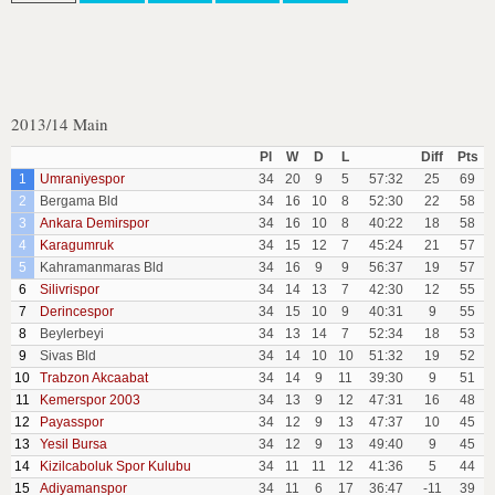
2013/14 Main
Pl
W
D
L
Diff
Pts
1
Umraniyespor
34
20
9
5
57:32
25
69
2
Bergama Bld
34
16
10
8
52:30
22
58
3
Ankara Demirspor
34
16
10
8
40:22
18
58
4
Karagumruk
34
15
12
7
45:24
21
57
5
Kahramanmaras Bld
34
16
9
9
56:37
19
57
6
Silivrispor
34
14
13
7
42:30
12
55
7
Derincespor
34
15
10
9
40:31
9
55
8
Beylerbeyi
34
13
14
7
52:34
18
53
9
Sivas Bld
34
14
10
10
51:32
19
52
10
Trabzon Akcaabat
34
14
9
11
39:30
9
51
11
Kemerspor 2003
34
13
9
12
47:31
16
48
12
Payasspor
34
12
9
13
47:37
10
45
13
Yesil Bursa
34
12
9
13
49:40
9
45
14
Kizilcaboluk Spor Kulubu
34
11
11
12
41:36
5
44
15
Adiyamanspor
34
11
6
17
36:47
-11
39