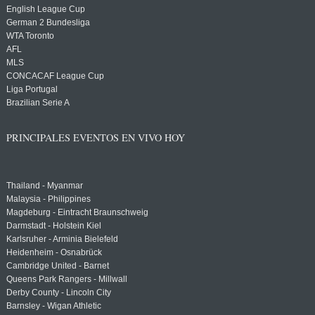
English League Cup
German 2 Bundesliga
WTA Toronto
AFL
MLS
CONCACAF League Cup
Liga Portugal
Brazilian Serie A
PRINCIPALES EVENTOS EN VIVO HOY
Thailand - Myanmar
Malaysia - Philippines
Magdeburg - Eintracht Braunschweig
Darmstadt - Holstein Kiel
Karlsruher - Arminia Bielefeld
Heidenheim - Osnabrück
Cambridge United - Barnet
Queens Park Rangers - Millwall
Derby County - Lincoln City
Barnsley - Wigan Athletic