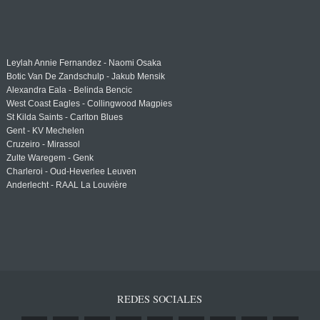
Leylah Annie Fernandez - Naomi Osaka
Botic Van De Zandschulp - Jakub Mensik
Alexandra Eala - Belinda Bencic
West Coast Eagles - Collingwood Magpies
St Kilda Saints - Carlton Blues
Gent - KV Mechelen
Cruzeiro - Mirassol
Zulte Waregem - Genk
Charleroi - Oud-Heverlee Leuven
Anderlecht - RAAL La Louvière
REDES SOCIALES