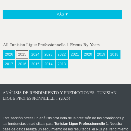
MÁS ▼
All Tunisian Ligue Professionnelle 1 Events By Years
2026
2025
2024
2023
2022
2021
2020
2019
2018
2017
2016
2015
2014
2013
ANÁLISIS DE RENDIMIENTO Y PREDICCIONES: TUNISIAN
LIGUE PROFESSIONNELLE 1 (2025)
Esta sección ofrece un análisis profundo de la precisión de los pronósticos y
las tendencias estadísticas para
Tunisian Ligue Professionnelle 1
. Nuestra
base de datos realiza un seguimiento de los resultados, el ROI y el rendimiento