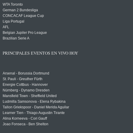
WTA Toronto
German 2 Bundesliga
CONCACAF League Cup
Liga Portugal
AFL
Belgian Jupiler Pro League
Brazilian Serie A
PRINCIPALES EVENTOS EN VIVO HOY
Arsenal - Borussia Dortmund
St. Pauli - Greuther Fürth
Energie Cottbus - Hannover
Nürnberg - Dynamo Dresden
Mansfield Town - Sheffield United
Ludmilla Samsonova - Elena Rybakina
Tallon Griekspoor - Daniel Merida Aguilar
Learner Tien - Thiago Augustin Tirante
Alina Korneeva - Cori Gauff
Joao Fonseca - Ben Shelton