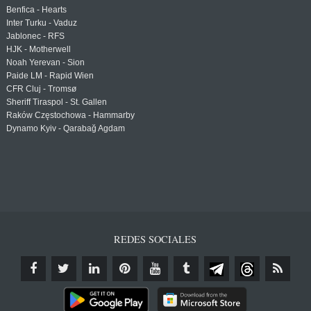
Benfica - Hearts
Inter Turku - Vaduz
Jablonec - RFS
HJK - Motherwell
Noah Yerevan - Sion
Paide LM - Rapid Wien
CFR Cluj - Tromsø
Sheriff Tiraspol - St. Gallen
Raków Częstochowa - Hammarby
Dynamo Kyiv - Qarabağ Agdam
REDES SOCIALES