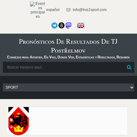
español
info@live2sport.com
Pronósticos De Resultados De TJ
Postřelmov
Consejos para Apostar, En Vivo, Dónde Ver, Estadísticas y Resultados, Resumen