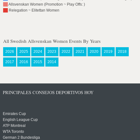
Allsvenskan Women (Promotion ~ Play Offs: )
Relegation ~ Elitettan Women
All Swedish Allsvenskan Women Events By Years
2026
2025
2024
2023
2022
2021
2020
2019
2018
2017
2016
2015
2014
PRINCIPALES CONSEJOS DEPORTIVOS HOY
Emirates Cup
English League Cup
ATP Montreal
WTA Toronto
German 2 Bundesliga