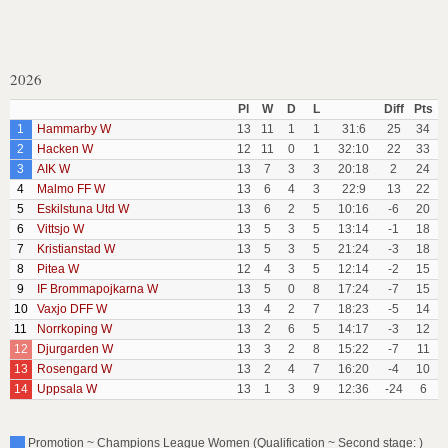
2026
Pl
W
D
L
Diff
Pts
1
Hammarby W
13
11
1
1
31:6
25
34
2
Hacken W
12
11
0
1
32:10
22
33
3
AIK W
13
7
3
3
20:18
2
24
4
Malmo FF W
13
6
4
3
22:9
13
22
5
Eskilstuna Utd W
13
6
2
5
10:16
-6
20
6
Vittsjo W
13
5
3
5
13:14
-1
18
7
Kristianstad W
13
5
3
5
21:24
-3
18
8
Pitea W
12
4
3
5
12:14
-2
15
9
IF Brommapojkarna W
13
5
0
8
17:24
-7
15
10
Vaxjo DFF W
13
4
2
7
18:23
-5
14
11
Norrkoping W
13
2
6
5
14:17
-3
12
12
Djurgarden W
13
3
2
8
15:22
-7
11
13
Rosengard W
13
2
4
7
16:20
-4
10
14
Uppsala W
13
1
3
9
12:36
-24
6
Promotion ~ Champions League Women (Qualification ~ Second stage: )