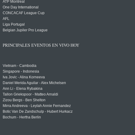
ATP Montreal
One Day International
CONCACAF League Cup
AFL
Liga Portugal
Belgian Jupiler Pro League
PRINCIPALES EVENTOS EN VIVO HOY
Vietnam - Cambodia
Singapore - Indonesia
Iva Jovic - Alina Korneeva
Daniel Merida Aguilar - Alex Michelsen
Ann Li - Elena Rybakina
Tallon Griekspoor - Matteo Arnaldi
Zizou Bergs - Ben Shelton
Mirra Andreeva - Leylah Annie Fernandez
Botic Van De Zandschulp - Hubert Hurkacz
Bochum - Hertha Berlin