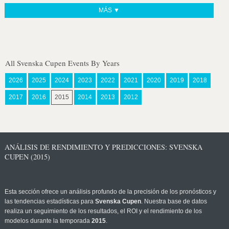
MÁS ▼
All Svenska Cupen Events By Years
2026
2025
2024
2023
2022
2021
2020
2019
2018
2017
2016
2015
2014
2013
2012
ANÁLISIS DE RENDIMIENTO Y PREDICCIONES: SVENSKA
CUPEN (2015)
Esta sección ofrece un análisis profundo de la precisión de los pronósticos y
las tendencias estadísticas para
Svenska Cupen
. Nuestra base de datos
realiza un seguimiento de los resultados, el ROI y el rendimiento de los
modelos durante la temporada
2015
.