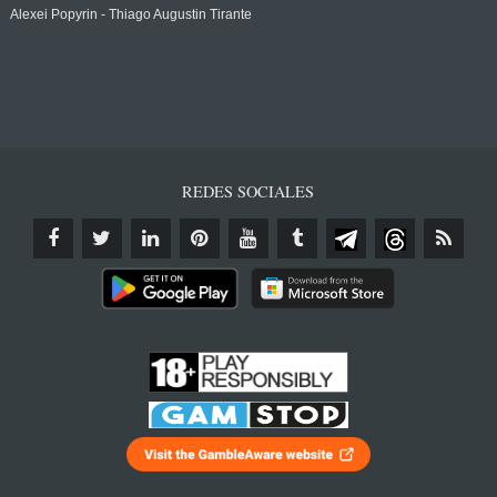
Alexei Popyrin - Thiago Augustin Tirante
REDES SOCIALES