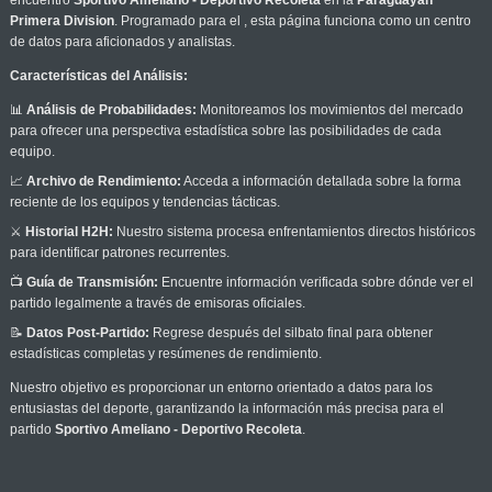
encuentro
Sportivo Ameliano - Deportivo Recoleta
en la
Paraguayan
Primera Division
. Programado para el
, esta página funciona como un centro
de datos para aficionados y analistas.
Características del Análisis:
📊
Análisis de Probabilidades:
Monitoreamos los movimientos del mercado
para ofrecer una perspectiva estadística sobre las posibilidades de cada
equipo.
📈
Archivo de Rendimiento:
Acceda a información detallada sobre la forma
reciente de los equipos y tendencias tácticas.
⚔️
Historial H2H:
Nuestro sistema procesa enfrentamientos directos históricos
para identificar patrones recurrentes.
📺
Guía de Transmisión:
Encuentre información verificada sobre dónde ver el
partido legalmente a través de emisoras oficiales.
📝
Datos Post-Partido:
Regrese después del silbato final para obtener
estadísticas completas y resúmenes de rendimiento.
Nuestro objetivo es proporcionar un entorno orientado a datos para los
entusiastas del deporte, garantizando la información más precisa para el
partido
Sportivo Ameliano - Deportivo Recoleta
.