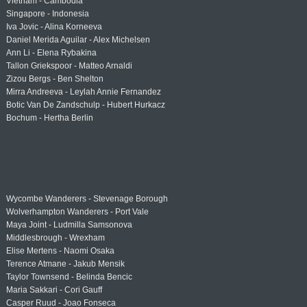
Vietnam - Cambodia
Singapore - Indonesia
Iva Jovic - Alina Korneeva
Daniel Merida Aguilar - Alex Michelsen
Ann Li - Elena Rybakina
Tallon Griekspoor - Matteo Arnaldi
Zizou Bergs - Ben Shelton
Mirra Andreeva - Leylah Annie Fernandez
Botic Van De Zandschulp - Hubert Hurkacz
Bochum - Hertha Berlin
Wycombe Wanderers - Stevenage Borough
Wolverhampton Wanderers - Port Vale
Maya Joint - Ludmilla Samsonova
Middlesbrough - Wrexham
Elise Mertens - Naomi Osaka
Terence Atmane - Jakub Mensik
Taylor Townsend - Belinda Bencic
Maria Sakkari - Cori Gauff
Casper Ruud - Joao Fonseca