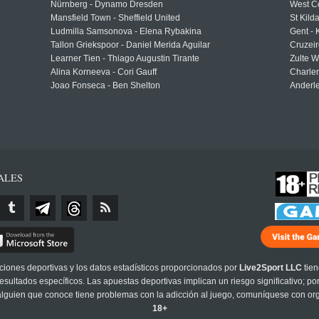
Nürnberg - Dynamo Dresden
West C
Mansfield Town - Sheffield United
St Kild
Ludmilla Samsonova - Elena Rybakina
Gent -
Tallon Griekspoor - Daniel Merida Aguilar
Cruzeir
Learner Tien - Thiago Augustin Tirante
Zulte 
Alina Korneeva - Cori Gauff
Charle
Joao Fonseca - Ben Shelton
Anderle
ALES
cciones deportivas y los datos estadísticos proporcionados por
Live2Sport LLC
tien
sultados específicos. Las apuestas deportivas implican un riesgo significativo; po
 alguien que conoce tiene problemas con la adicción al juego, comuníquese con or
18+