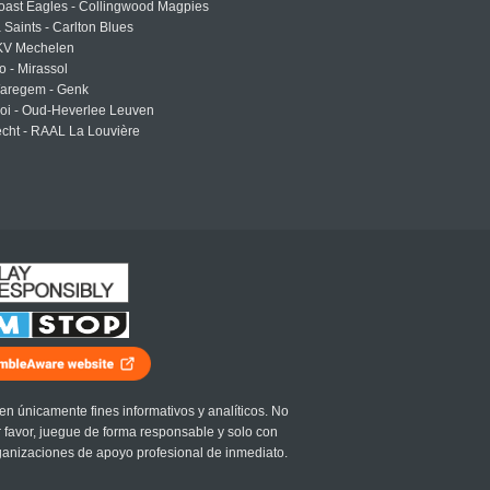
oast Eagles - Collingwood Magpies
a Saints - Carlton Blues
 KV Mechelen
o - Mirassol
Waregem - Genk
roi - Oud-Heverlee Leuven
cht - RAAL La Louvière
en únicamente fines informativos y analíticos. No
r favor, juegue de forma responsable y solo con
ganizaciones de apoyo profesional de inmediato.