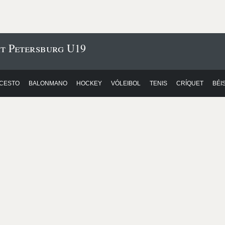
it Petersburg U19
CESTO
BALONMANO
HOCKEY
VÓLEIBOL
TENIS
CRÍQUET
BÉI