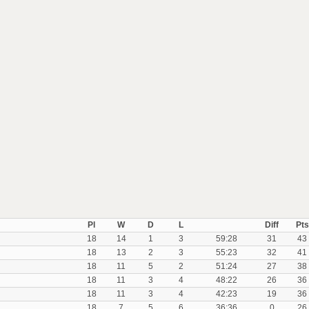
Pl
W
D
L
Diff
Pts
18
14
1
3
59:28
31
43
18
13
2
3
55:23
32
41
18
11
5
2
51:24
27
38
18
11
3
4
48:22
26
36
18
11
3
4
42:23
19
36
18
7
5
6
36:36
0
26