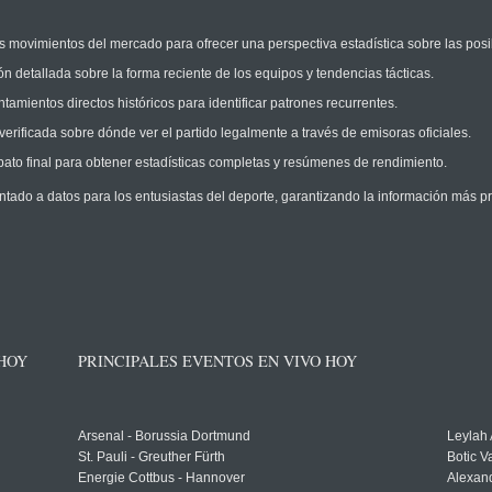
 movimientos del mercado para ofrecer una perspectiva estadística sobre las posi
n detallada sobre la forma reciente de los equipos y tendencias tácticas.
amientos directos históricos para identificar patrones recurrentes.
erificada sobre dónde ver el partido legalmente a través de emisoras oficiales.
ato final para obtener estadísticas completas y resúmenes de rendimiento.
ntado a datos para los entusiastas del deporte, garantizando la información más pr
 HOY
PRINCIPALES EVENTOS EN VIVO HOY
Arsenal - Borussia Dortmund
Leylah
St. Pauli - Greuther Fürth
Botic V
Energie Cottbus - Hannover
Alexand