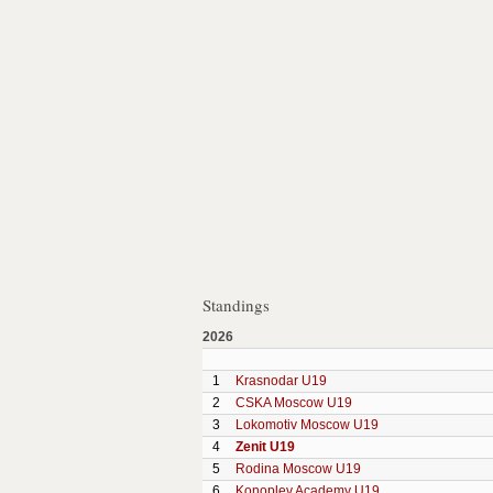
Standings
2026
1
Krasnodar U19
2
CSKA Moscow U19
3
Lokomotiv Moscow U19
4
Zenit U19
5
Rodina Moscow U19
6
Konoplev Academy U19