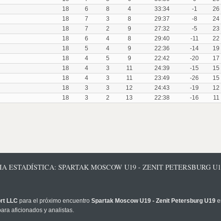
18
6
8
4
33:34
-1
26
18
7
3
8
29:37
-8
24
18
7
2
9
27:32
-5
23
18
6
4
8
29:40
-11
22
18
5
4
9
22:36
-14
19
18
4
5
9
22:42
-20
17
18
4
3
11
24:39
-15
15
18
4
3
11
23:49
-26
15
18
3
3
12
24:43
-19
12
18
3
2
13
22:38
-16
11
IA ESTADÍSTICA: SPARTAK MOSCOW U19 - ZENIT PETERSBURG U1
rt LLC
para el próximo encuentro
Spartak Moscow U19 - Zenit Petersburg U19
e
ara aficionados y analistas.