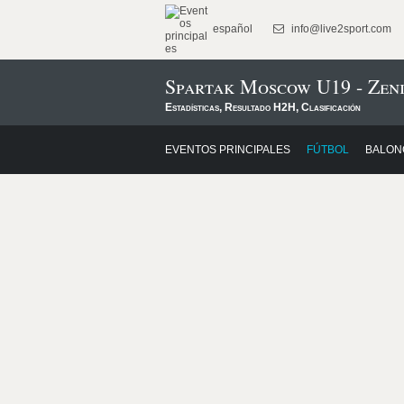
español
info@live2sport.com
Spartak Moscow U19 - Zen
Estadísticas, Resultado H2H, Clasificación
EVENTOS PRINCIPALES
FÚTBOL
BALON