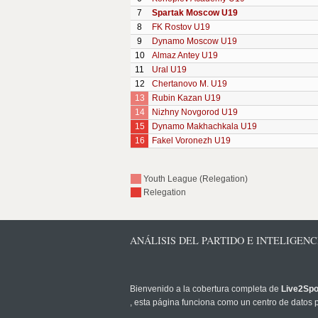
7
Spartak Moscow U19
8
FK Rostov U19
9
Dynamo Moscow U19
10
Almaz Antey U19
11
Ural U19
12
Chertanovo M. U19
13
Rubin Kazan U19
14
Nizhny Novgorod U19
15
Dynamo Makhachkala U19
16
Fakel Voronezh U19
Youth League (Relegation)
Relegation
ANÁLISIS DEL PARTIDO E INTELIGENC
Bienvenido a la cobertura completa de
Live2Spo
, esta página funciona como un centro de datos p