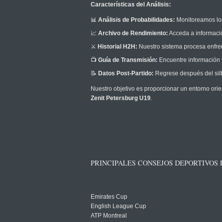
Características del Análisis:
📊
Análisis de Probabilidades:
Monitoreamos los
📈
Archivo de Rendimiento:
Acceda a informació
⚔️
Historial H2H:
Nuestro sistema procesa enfrent
📺
Guía de Transmisión:
Encuentre información v
📝
Datos Post-Partido:
Regrese después del silb
Nuestro objetivo es proporcionar un entorno orie
Zenit Petersburg U19
.
PRINCIPALES CONSEJOS DEPORTIVOS
Emirates Cup
English League Cup
ATP Montreal