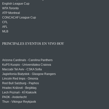
English League Cup
WTA Toronto
ATP Montreal
CONCACAF League Cup
CFL
AFL
MLB
PRINCIPALES EVENTOS EN VIVO HOY
Arizona Cardinals - Carolina Panthers
KuPS Kuopio - Universitatea Craiova
Maccabi Tel Aviv - CSKA Sofia
Jagiellonia Białystok - Glasgow Rangers
Lincoln Red Imps - Omonia
Red Bull Salzburg - Paphos
Hradec Králové - Beşiktaş
Lech Poznań - KÍ Klaksvík
PAOK - Anderlecht
Thun - Vikingur Reykjavik