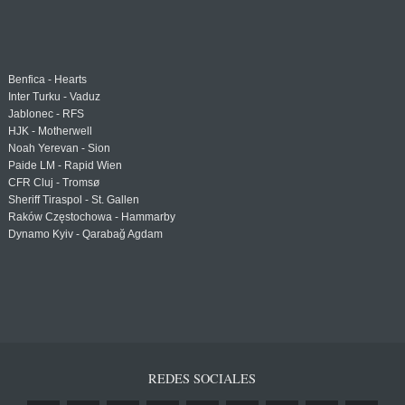
Benfica - Hearts
Inter Turku - Vaduz
Jablonec - RFS
HJK - Motherwell
Noah Yerevan - Sion
Paide LM - Rapid Wien
CFR Cluj - Tromsø
Sheriff Tiraspol - St. Gallen
Raków Częstochowa - Hammarby
Dynamo Kyiv - Qarabağ Agdam
REDES SOCIALES