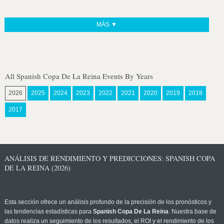
MÁS ▼
All Spanish Copa De La Reina Events By Years
2026
2025
2024
2023
2022
2021
2020
2019
2018
2017
ANÁLISIS DE RENDIMIENTO Y PREDICCIONES: SPANISH COPA
DE LA REINA (2026)
Esta sección ofrece un análisis profundo de la precisión de los pronósticos y
las tendencias estadísticas para
Spanish Copa De La Reina
. Nuestra base de
datos realiza un seguimiento de los resultados, el ROI y el rendimiento de los