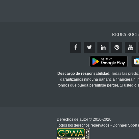
REDES SOCI
Descargo de responsabilidad
: Todas las predi
garantizamos ninguna ganancia financiera ni re
fondos que pueda permitirse perder. Si usted o
Derechos de autor © 2010-2026
Todos los derechos reservados - Donnael Sport 