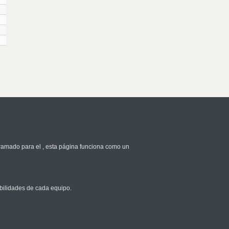
gramado para el
, esta página funciona como un
bilidades de cada equipo.