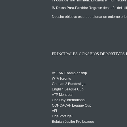
📺
Guía de Transmisión:
Encuentre información v
📝
Datos Post-Partido:
Regrese después del silb
Nuestro objetivo es proporcionar un entorno orie
PRINCIPALES CONSEJOS DEPORTIVOS
ASEAN Championship
WTA Toronto
German 2 Bundesliga
English League Cup
ATP Montreal
One Day International
CONCACAF League Cup
AFL
Liga Portugal
Belgian Jupiler Pro League