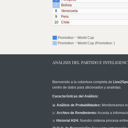
7
Bolivia
8
Venezuela
9
Peru
10
Chile
Promotion ~ World Cup
Promotion ~ World Cup (Promotion: )
ANÁLISIS DEL PARTIDO E INTELIGENC
Bienvenido a la cobertura completa de
Live2Spo
centro de datos para aficionados y analistas.
Características del Análisis:
📊
Análisis de Probabilidades:
Monitoreamos los
📈
Archivo de Rendimiento:
Acceda a informació
⚔️
Historial H2H:
Nuestro sistema procesa enfrent