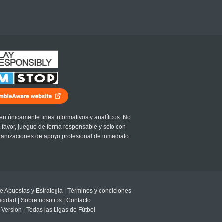
en únicamente fines informativos y analíticos. No
r favor, juegue de forma responsable y solo con
ganizaciones de apoyo profesional de inmediato.
e Apuestas y Estrategia
|
Términos y condiciones
vacidad
|
Sobre nosotros
|
Contacto
 Version
|
Todas las Ligas de Fútbol