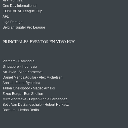
ATP Montreal
One Day International
CONCACAF League Cup
AFL
Liga Portugal
Belgian Jupiler Pro League
PRINCIPALES EVENTOS EN VIVO HOY
Vietnam - Cambodia
Singapore - Indonesia
Iva Jovic - Alina Korneeva
Daniel Merida Aguilar - Alex Michelsen
Ann Li - Elena Rybakina
Tallon Griekspoor - Matteo Arnaldi
Zizou Bergs - Ben Shelton
Mirra Andreeva - Leylah Annie Fernandez
Botic Van De Zandschulp - Hubert Hurkacz
Bochum - Hertha Berlin