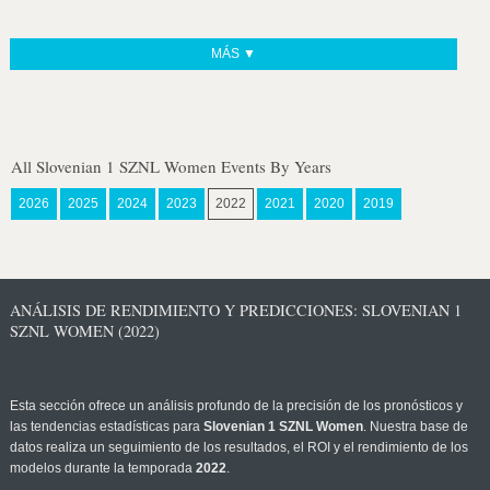
MÁS ▼
All Slovenian 1 SZNL Women Events By Years
2026
2025
2024
2023
2022
2021
2020
2019
ANÁLISIS DE RENDIMIENTO Y PREDICCIONES: SLOVENIAN 1
SZNL WOMEN (2022)
Esta sección ofrece un análisis profundo de la precisión de los pronósticos y
las tendencias estadísticas para
Slovenian 1 SZNL Women
. Nuestra base de
datos realiza un seguimiento de los resultados, el ROI y el rendimiento de los
modelos durante la temporada
2022
.