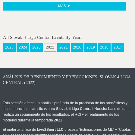
MÁS ▼
All Slovak 4 Liga Central Events By Years
2025
2024
2023
2022
2021
2020
2019
2018
2017
ANÁLISIS DE RENDIMIENTO Y PREDICCIONES: SLOVAK 4 LIGA
CENTRAL (2022)
Esta sección ofrece un análisis profundo de la precisión de los pronósticos y
las tendencias estadísticas para
Slovak 4 Liga Central
. Nuestra base de datos
realiza un seguimiento de los resultados, el ROI y el rendimiento de los
modelos durante la temporada
2022
.
El motor analítico de
Live2Sport LLC
procesa "Estimaciones de ML" y "Cuotas