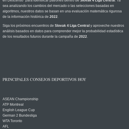
en Descenso" para identificar patrones dentro de
Slovak 4 Liga Central
. Ya
sea analizando los cambios del mercado o las selecciones basadas en
algoritmos, nuestros datos se basan en una evaluación matemática rigurosa
de la información histórica de
2022
.
Siga los próximos encuentros de
Slovak 4 Liga Central
y aproveche nuestros
análisis basados en datos para comprender mejor la probabilidad estadística
de los resultados futuros durante la campaña de
2022
.
PRINCIPALES CONSEJOS DEPORTIVOS HOY
ASEAN Championship
ATP Montreal
English League Cup
German 2 Bundesliga
WTA Toronto
AFL