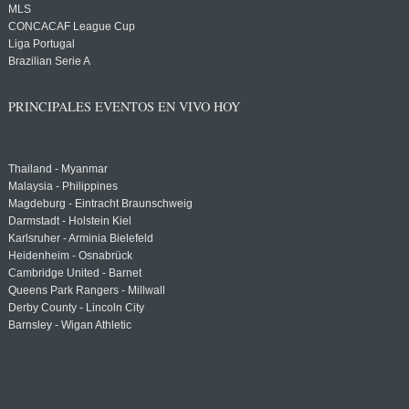
MLS
CONCACAF League Cup
Liga Portugal
Brazilian Serie A
PRINCIPALES EVENTOS EN VIVO HOY
Thailand - Myanmar
Malaysia - Philippines
Magdeburg - Eintracht Braunschweig
Darmstadt - Holstein Kiel
Karlsruher - Arminia Bielefeld
Heidenheim - Osnabrück
Cambridge United - Barnet
Queens Park Rangers - Millwall
Derby County - Lincoln City
Barnsley - Wigan Athletic