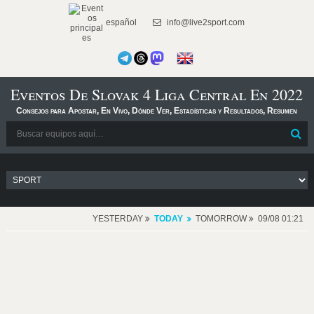
español
info@live2sport.com
Eventos De Slovak 4 Liga Central En 2022
Consejos para Apostar, En Vivo, Dónde Ver, Estadísticas y Resultados, Resumen
YESTERDAY
TODAY
TOMORROW
09/08 01:21