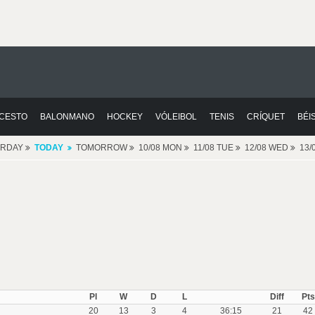
CESTO
BALONMANO
HOCKEY
VÓLEIBOL
TENIS
CRÍQUET
BÉI
ERDAY
TODAY
TOMORROW
10/08 MON
11/08 TUE
12/08 WED
13/
Pl
W
D
L
Diff
Pts
20
13
3
4
36:15
21
42