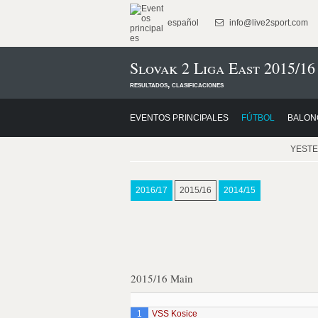
español
info@live2sport.com
Slovak 2 Liga East 2015/16
resultados, clasificaciones
EVENTOS PRINCIPALES
FÚTBOL
BALON
YEST
2016/17
2015/16
2014/15
2015/16 Main
1
VSS Kosice