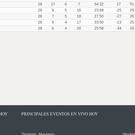
28
17
6
7
54:32
27
51
28
9
5
16
23:48
-25
29
28
7
5
18
27:50
-27
26
28
9
4
17
33:50
-13
25
28
6
4
20
25:58
-34
16
 HOY
PRINCIPALES EVENTOS EN VIVO HOY
Thailand - Myanmar
Stockpo