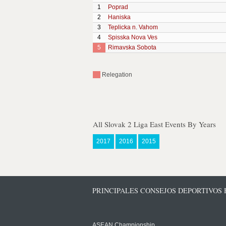
1
Poprad
2
Haniska
3
Teplicka n. Vahom
4
Spisska Nova Ves
5
Rimavska Sobota
Relegation
All Slovak 2 Liga East Events By Years
2017
2016
2015
PRINCIPALES CONSEJOS DEPORTIVOS
ASEAN Championship