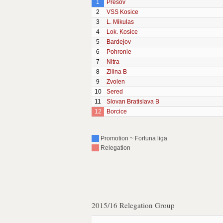
1
Presov
2
VSS Kosice
3
L. Mikulas
4
Lok. Kosice
5
Bardejov
6
Pohronie
7
Nitra
8
Zilina B
9
Zvolen
10
Sered
11
Slovan Bratislava B
12
Borcice
Promotion ~ Fortuna liga
Relegation
2015/16 Relegation Group