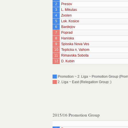
2
Presov
3
L. Mikulas
4
Zvolen
5
Lok. Kosice
6
Bardejov
7
Poprad
8
Haniska
9
Spisska Nova Ves
10
Teplicka n. Vahom
11
Rimavska Sobota
12
D. Kubin
Promotion ~ 2. Liga ~ Promotion Group (Prom
2. Liga ~ East (Relegation Group: )
2015/16 Promotion Group