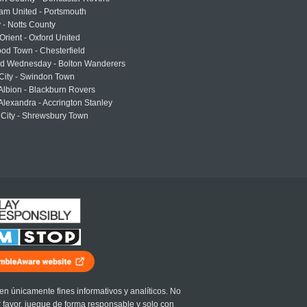
am United - Portsmouth
 - Notts County
Orient - Oxford United
od Town - Chesterfield
eld Wednesday - Bolton Wanderers
 City - Swindon Town
Albion - Blackburn Rovers
lexandra - Accrington Stanley
 City - Shrewsbury Town
en únicamente fines informativos y analíticos. No
r favor, juegue de forma responsable y solo con