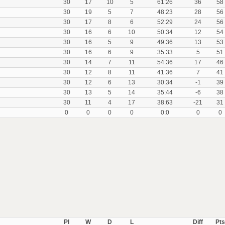
30
17
10
5
61:26
36
58
30
19
5
7
48:23
28
56
30
17
8
6
52:29
24
56
30
16
6
10
50:34
12
54
30
16
5
9
49:36
13
53
30
16
6
9
35:33
5
51
30
14
7
11
54:36
17
46
30
12
8
11
41:36
7
41
30
12
6
13
30:34
-1
39
30
13
5
14
35:44
-6
38
30
11
4
17
38:63
-21
31
0
0
0
0
0:0
0
0
Pl
W
D
L
Diff
Pts