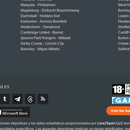
Malaysia - Philippines
West H
Magdeburg - Eintracht Braunschweig
Burnley
Darmstadt - Holstein Kiel
Leyton 
Karlsruher - Arminia Bielefeld
Fleetwo
Heidenheim - Osnabrück
Sheffi
Cambridge United - Barnet
Cardiff
Queens Park Rangers - Millwall
Burton 
Derby County - Lincoln City
Crewe A
Barnsley - Wigan Athletic
Salford
ALES
cciones deportivas y los datos estadísticos proporcionados por
Live2Sport LLC
tien
sultados específicos. Las apuestas deportivas implican un riesgo significativo; po