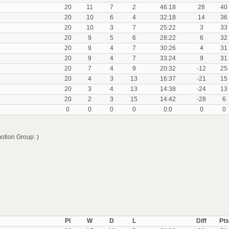
20
11
7
2
46:18
28
40
20
10
6
4
32:18
14
36
20
10
3
7
25:22
3
33
20
9
5
6
28:22
6
32
20
9
4
7
30:26
4
31
20
9
4
7
33:24
9
31
20
7
4
9
20:32
-12
25
20
4
3
13
16:37
-21
15
20
3
4
13
14:38
-24
13
20
2
3
15
14:42
-28
6
0
0
0
0
0:0
0
0
otion Group: )
Pl
W
D
L
Diff
Pts