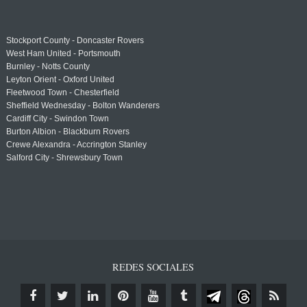
Stockport County - Doncaster Rovers
West Ham United - Portsmouth
Burnley - Notts County
Leyton Orient - Oxford United
Fleetwood Town - Chesterfield
Sheffield Wednesday - Bolton Wanderers
Cardiff City - Swindon Town
Burton Albion - Blackburn Rovers
Crewe Alexandra - Accrington Stanley
Salford City - Shrewsbury Town
REDES SOCIALES