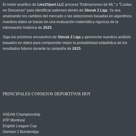
El motor analítico de
Live2Sport LLC
procesa "Estimaciones de ML" y "Cuotas
en Descenso" para identificar patrones dentro de
Slovak 2 Liga
. Ya sea
analizando los cambios del mercado o las selecciones basadas en algoritmos,
nuestros datos se basan en una evaluación matemática rigurosa de la
información histórica de
2025
.
Siga los próximos encuentros de
Slovak 2 Liga
y aproveche nuestros análisis
basados en datos para comprender mejor la probabilidad estadística de los
resultados futuros durante la campaña de
2025
.
PRINCIPALES CONSEJOS DEPORTIVOS HOY
ASEAN Championship
ATP Montreal
English League Cup
German 2 Bundesliga