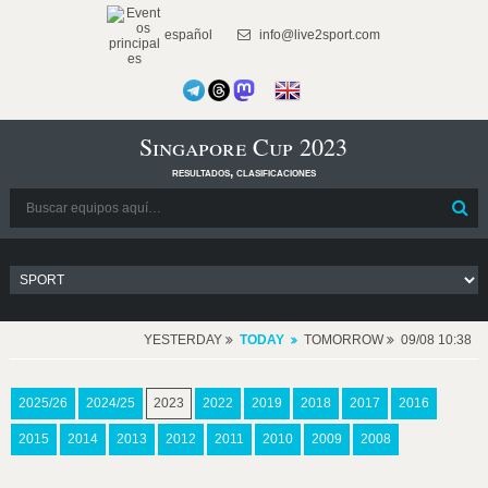
español
info@live2sport.com
Singapore Cup 2023
resultados, clasificaciones
YESTERDAY
TODAY
TOMORROW
09/08 10:38
2025/26
2024/25
2023
2022
2019
2018
2017
2016
2015
2014
2013
2012
2011
2010
2009
2008