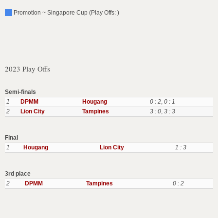
Promotion ~ Singapore Cup (Play Offs: )
2023 Play Offs
Semi-finals
1
DPMM
Hougang
0 : 2
,
0 : 1
2
Lion City
Tampines
3 : 0
,
3 : 3
Final
1
Hougang
Lion City
1 : 3
3rd place
2
DPMM
Tampines
0 : 2