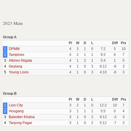
2023 Main
Group A
Pl
W
D
L
Diff
Pts
1
DPMM
4
3
1
0
7:2
5
10
2
Tampines
4
2
1
1
9:3
6
7
3
Albirex Niigata
4
1
2
1
5:4
1
5
4
Geylang
4
1
0
3
6:12
-6
3
5
Young Lions
4
1
0
3
4:10
-6
3
Group B
Pl
W
D
L
Diff
Pts
1
Lion City
3
2
1
0
12:2
10
7
2
Hougang
3
1
1
1
5:5
0
4
3
Balestier Khalsa
3
1
0
2
9:12
-3
3
4
Tanjong Pagar
3
1
0
2
5:12
-7
3