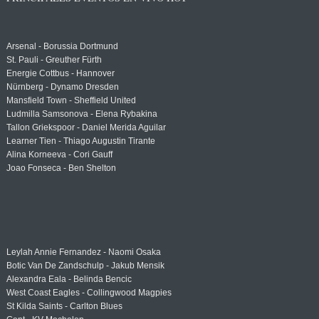
Arsenal - Borussia Dortmund
St. Pauli - Greuther Fürth
Energie Cottbus - Hannover
Nürnberg - Dynamo Dresden
Mansfield Town - Sheffield United
Ludmilla Samsonova - Elena Rybakina
Tallon Griekspoor - Daniel Merida Aguilar
Learner Tien - Thiago Augustin Tirante
Alina Korneeva - Cori Gauff
Joao Fonseca - Ben Shelton
Leylah Annie Fernandez - Naomi Osaka
Botic Van De Zandschulp - Jakub Mensik
Alexandra Eala - Belinda Bencic
West Coast Eagles - Collingwood Magpies
St Kilda Saints - Carlton Blues