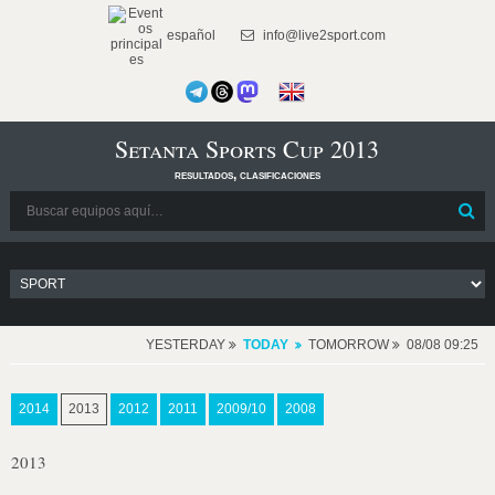
español
info@live2sport.com
Setanta Sports Cup 2013
resultados, clasificaciones
YESTERDAY
TODAY
TOMORROW
08/08 09:25
2014
2013
2012
2011
2009/10
2008
2013