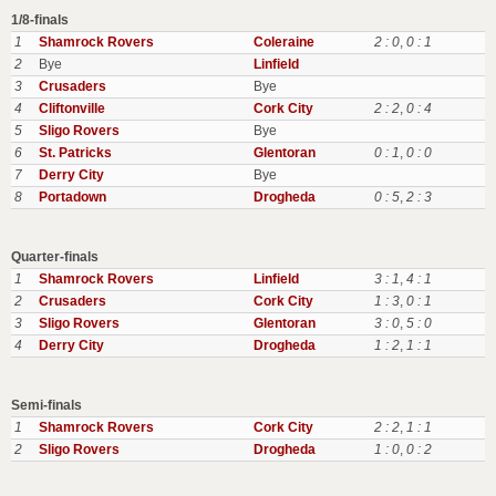
1/8-finals
1
Shamrock Rovers
Coleraine
2 : 0
,
0 : 1
2
Bye
Linfield
3
Crusaders
Bye
4
Cliftonville
Cork City
2 : 2
,
0 : 4
5
Sligo Rovers
Bye
6
St. Patricks
Glentoran
0 : 1
,
0 : 0
7
Derry City
Bye
8
Portadown
Drogheda
0 : 5
,
2 : 3
Quarter-finals
1
Shamrock Rovers
Linfield
3 : 1
,
4 : 1
2
Crusaders
Cork City
1 : 3
,
0 : 1
3
Sligo Rovers
Glentoran
3 : 0
,
5 : 0
4
Derry City
Drogheda
1 : 2
,
1 : 1
Semi-finals
1
Shamrock Rovers
Cork City
2 : 2
,
1 : 1
2
Sligo Rovers
Drogheda
1 : 0
,
0 : 2