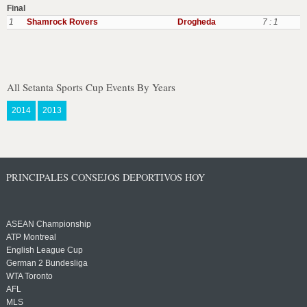
Final
1
Shamrock Rovers
Drogheda
7 : 1
All Setanta Sports Cup Events By Years
2014
2013
PRINCIPALES CONSEJOS DEPORTIVOS HOY
ASEAN Championship
ATP Montreal
English League Cup
German 2 Bundesliga
WTA Toronto
AFL
MLS