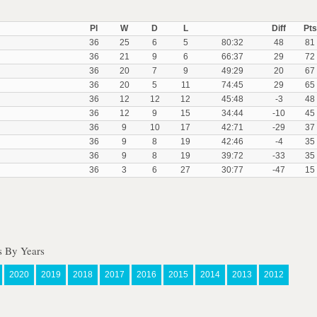
Pl
W
D
L
Diff
Pts
36
25
6
5
80:32
48
81
36
21
9
6
66:37
29
72
36
20
7
9
49:29
20
67
36
20
5
11
74:45
29
65
36
12
12
12
45:48
-3
48
36
12
9
15
34:44
-10
45
36
9
10
17
42:71
-29
37
36
9
8
19
42:46
-4
35
36
9
8
19
39:72
-33
35
36
3
6
27
30:77
-47
15
s By Years
2020
2019
2018
2017
2016
2015
2014
2013
2012