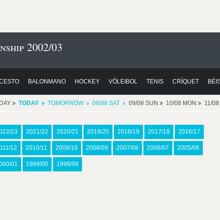
nship 2002/03
CESTO
BALONMANO
HOCKEY
VÓLEIBOL
TENIS
CRÍQUET
BÉI
DAY
TODAY
TOMORROW
08/08 SAT
09/08 SUN
10/08 MON
11/0
022/23
2021/22
2020/21
2019/20
2018/19
2017/18
2016/17
011/12
2010/11
2009/10
2008/09
2007/08
2006/07
2005/06
000/01
1999/00
1998/99