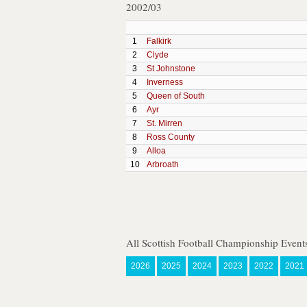
2002/03
1
Falkirk
2
Clyde
3
St Johnstone
4
Inverness
5
Queen of South
6
Ayr
7
St. Mirren
8
Ross County
9
Alloa
10
Arbroath
All Scottish Football Championship Event
2026
2025
2024
2023
2022
2021