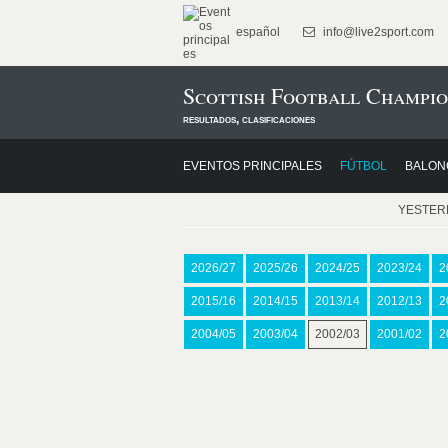
español
info@live2sport.com
Scottish Football Champio
resultados, clasificaciones
EVENTOS PRINCIPALES
FÚTBOL
BALON
YESTER
2026/27
2025/26
2024/25
2023/24
2
2015/16
2014/15
2013/14
2012/13
2
2004/05
2003/04
2002/03
2001/02
2