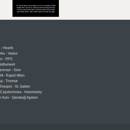
 - Hearts
urku - Vaduz
ec - RFS
otherwell
erevan - Sion
LM - Rapid Wien
uj - Tromsø
Tiraspol - St. Gallen
Częstochowa - Hammarby
 Kyiv - Qarabağ Agdam