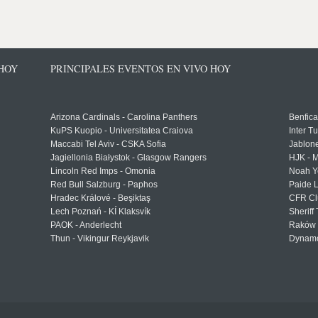
 HOY
PRINCIPALES EVENTOS EN VIVO HOY
Arizona Cardinals - Carolina Panthers
Benfica
KuPS Kuopio - Universitatea Craiova
Inter T
Maccabi Tel Aviv - CSKA Sofia
Jablon
Jagiellonia Białystok - Glasgow Rangers
HJK - M
Lincoln Red Imps - Omonia
Noah Y
Red Bull Salzburg - Paphos
Paide 
Hradec Králové - Beşiktaş
CFR Cl
Lech Poznań - KÍ Klaksvík
Sheriff 
PAOK - Anderlecht
Raków 
Thun - Vikingur Reykjavik
Dynamo